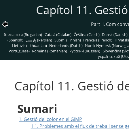
Capítol 11. Gesti
Part II. Com conv
български (Bulgarian)
Català (Catalan)
Čeština (Czech)
Dansk (Danish)
(Spanish)
پارسی (Persian)
Suomi (Finnish)
Français (French)
Hrvatski
Lietuvis (Lithuanian)
Nederlands (Dutch)
Norsk Nynorsk (Norwegi
Portuguese)
Română (Romanian)
Pусский (Russian)
Slovenčina (Slo
український (Ukra
Capítol 11. Gestió d
Sumari
1. Gestió del color en el GIMP
1.1. Problemes amb el flux de treball sense ge