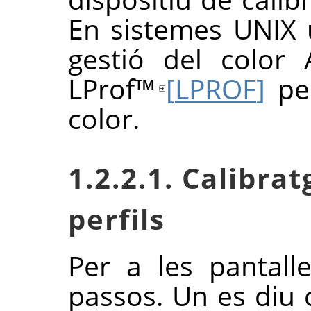
En sistemes UNIX 
gestió del color A
LProf
™
[
LPROF
]
per
color.
1.2.2.1. Calibrat
perfils
Per a les pantall
passos. Un es diu ca