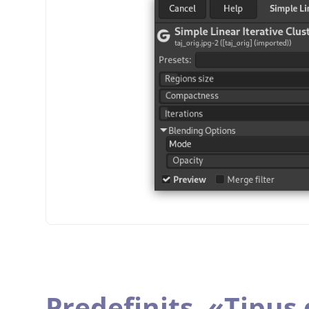
Predefinits,
«
Tipus 