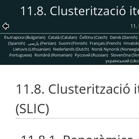
11.8. Clusterització i
11. 
български (Bulgarian)
Català (Catalan)
Čeština (Czech)
Dansk (Danish)
(Spanish)
پارسی (Persian)
Suomi (Finnish)
Français (French)
Hrvatski
Lietuvis (Lithuanian)
Nederlands (Dutch)
Norsk Nynorsk (Norwegi
Portuguese)
Română (Romanian)
Pусский (Russian)
Slovenčina (Slo
український (Ukra
11.8. Clusterització 
(SLIC)