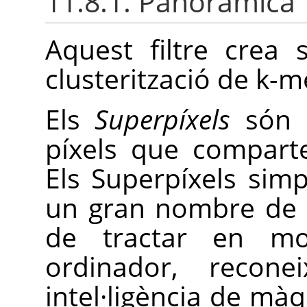
11.8.1. Panoràmica
Aquest filtre crea 
clusterització de k-
Els
Superpíxels
són u
píxels que comparte
Els Superpíxels sim
un gran nombre de pí
de tractar en mol
ordinador, recon
intel·ligència de màq