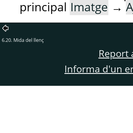
principal
Imatge
→
A
6.20. Mida del llenç
Report 
Informa d'un e