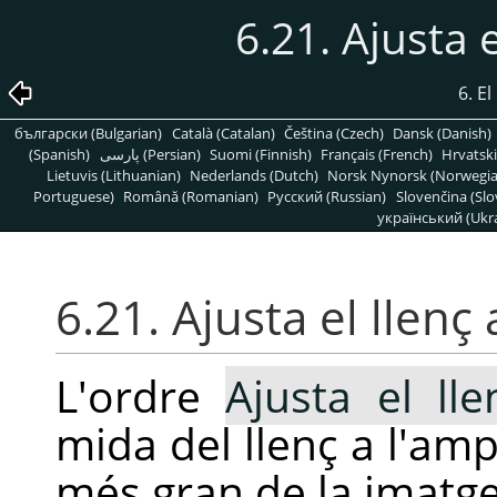
6.21. Ajusta e
6. E
български (Bulgarian)
Català (Catalan)
Čeština (Czech)
Dansk (Danish)
(Spanish)
پارسی (Persian)
Suomi (Finnish)
Français (French)
Hrvatski
Lietuvis (Lithuanian)
Nederlands (Dutch)
Norsk Nynorsk (Norwegi
Portuguese)
Română (Romanian)
Pусский (Russian)
Slovenčina (Slo
український (Ukra
6.21. Ajusta el llenç
L'ordre
Ajusta el ll
mida del llenç a l'amp
més gran de la imatge