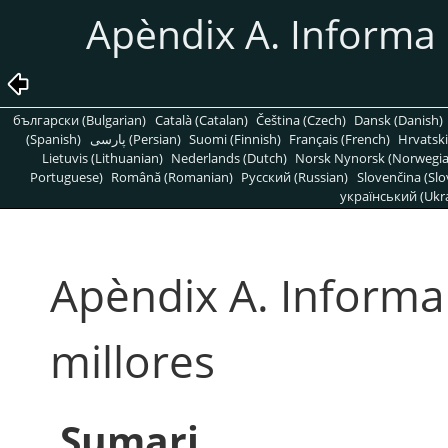
Apèndix A. Informa er
български (Bulgarian)
Català (Catalan)
Čeština (Czech)
Dansk (Danish)
(Spanish)
پارسی (Persian)
Suomi (Finnish)
Français (French)
Hrvatski
Lietuvis (Lithuanian)
Nederlands (Dutch)
Norsk Nynorsk (Norwegi
Portuguese)
Română (Romanian)
Pусский (Russian)
Slovenčina (Slo
український (Ukra
Apèndix A. Informa e
millores
Sumari