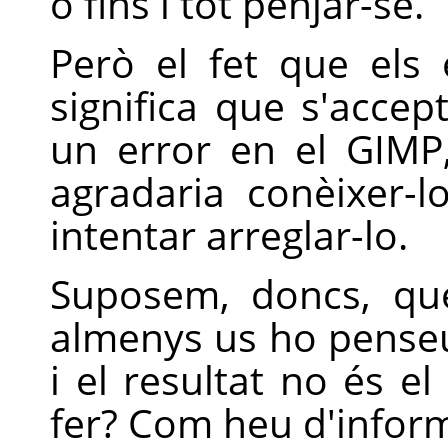
o fins i tot penjar-se.
Però el fet que els 
significa que s'accep
un error en el
GIMP
agradaria conèixer-
intentar arreglar-lo.
Suposem, doncs, qu
almenys us ho penseu
i el resultat no és 
fer? Com heu d'inform