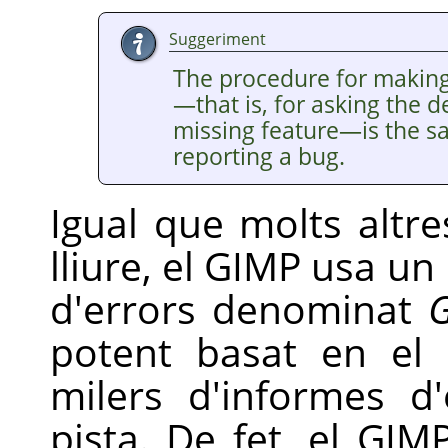
Suggeriment
The procedure for makin
—that is, for asking the 
missing feature—is the s
reporting a bug.
Igual que molts altr
lliure, el
GIMP
usa un 
d'errors denominat
G
potent basat en el
milers d'informes d'
pista. De fet, el
GIM