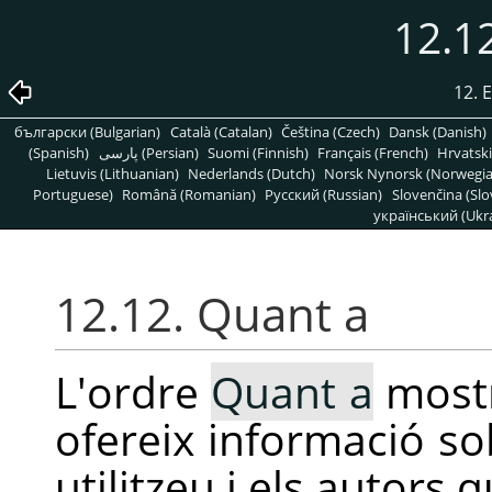
12.1
12. 
български (Bulgarian)
Català (Catalan)
Čeština (Czech)
Dansk (Danish)
(Spanish)
پارسی (Persian)
Suomi (Finnish)
Français (French)
Hrvatski
Lietuvis (Lithuanian)
Nederlands (Dutch)
Norsk Nynorsk (Norwegi
Portuguese)
Română (Romanian)
Pусский (Russian)
Slovenčina (Slo
український (Ukra
12.12. Quant a
L'ordre
Quant a
mostr
ofereix informació so
utilitzeu i els autors q