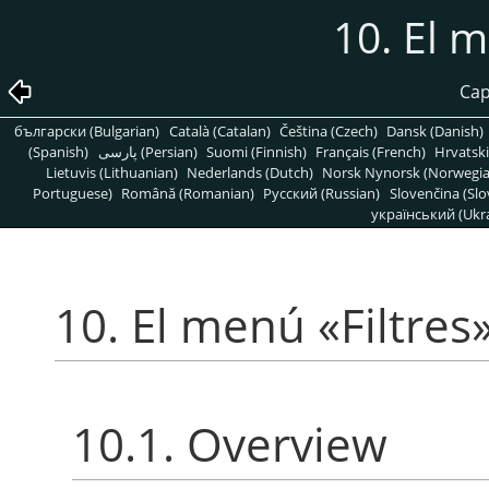
10. El 
Cap
български (Bulgarian)
Català (Catalan)
Čeština (Czech)
Dansk (Danish)
(Spanish)
پارسی (Persian)
Suomi (Finnish)
Français (French)
Hrvatski
Lietuvis (Lithuanian)
Nederlands (Dutch)
Norsk Nynorsk (Norwegi
Portuguese)
Română (Romanian)
Pусский (Russian)
Slovenčina (Slo
український (Ukra
10. El menú
«
Filtres
10.1. Overview