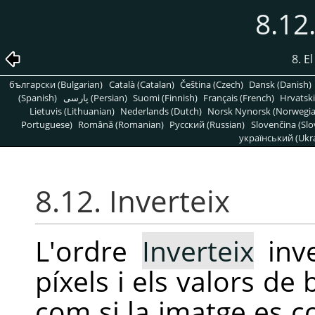
8.12.
8. E
български (Bulgarian)
Català (Catalan)
Čeština (Czech)
Dansk (Danish)
(Spanish)
پارسی (Persian)
Suomi (Finnish)
Français (French)
Hrvatski
Lietuvis (Lithuanian)
Nederlands (Dutch)
Norsk Nynorsk (Norwegi
Portuguese)
Română (Romanian)
Pусский (Russian)
Slovenčina (Slo
український (Ukra
8.12. Inverteix
L'ordre
Inverteix
inve
píxels i els valors de 
com si la imatge es c