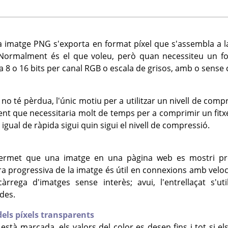
ra imatge PNG s'exporta en format píxel que s'assembla a l
 Normalment és el que voleu, però quan necessiteu un for
a 8 o 16 bits per canal RGB o escala de grisos, amb o sense c
no té pèrdua, l'únic motiu per a utilitzar un nivell de compr
lent que necessitaria molt de temps per a comprimir un fitx
igual de ràpida sigui quin sigui el nivell de compressió.
permet que una imatge en una pàgina web es mostri p
a progressiva de la imatge és útil en connexions amb veloc
àrrega d'imatges sense interès; avui, l'entrellaçat s'ut
des.
 dels píxels transparents
stà marcada, els valors del color es desen fins i tot si e