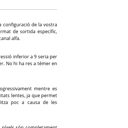
a configuració de la vostra
mat de sortida específic,
anal alfa.
essió inferior a 9 seria per
er. No hi ha res a témer en
rogressivament mentre es
itats lentes, ja que permet
ilitza poc a causa de les
ls píxels són completament