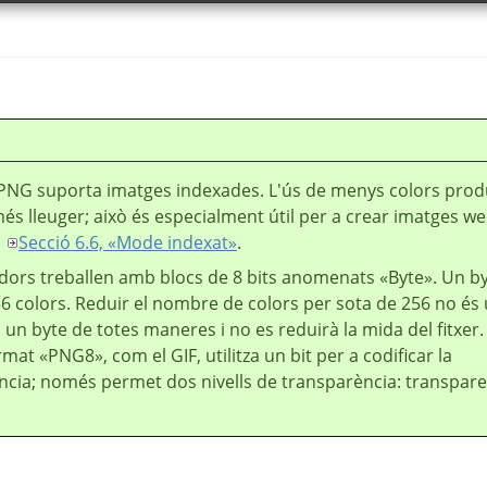
 PNG suporta imatges indexades. L'ús de menys colors prod
més lleuger; això és especialment útil per a crear imatges we
u
Secció 6.6, «Mode indexat»
.
adors treballen amb blocs de 8 bits anomenats
«
Byte
»
. Un b
 colors. Reduir el nombre de colors per sota de 256 no és ú
rà un byte de totes maneres i no es reduirà la mida del fitxer.
ormat
«
PNG8
»
, com el GIF, utilitza un bit per a codificar la
ncia; només permet dos nivells de transparència: transpar