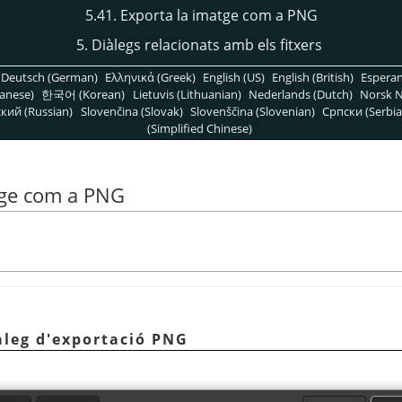
5.41. Exporta la imatge com a PNG
5. Diàlegs relacionats amb els fitxers
Deutsch (German)
Ελληνικά (Greek)
English (US)
English (British)
Espera
anese)
한국어 (Korean)
Lietuvis (Lithuanian)
Nederlands (Dutch)
Norsk N
кий (Russian)
Slovenčina (Slovak)
Slovenščina (Slovenian)
Српски (Serbia
(Simplified Chinese)
tge com a PNG
iàleg d'exportació PNG