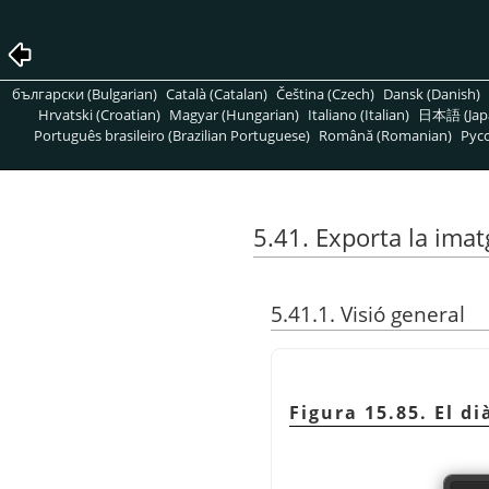
български (Bulgarian)
Català (Catalan)
Čeština (Czech)
Dansk (Danish)
Hrvatski (Croatian)
Magyar (Hungarian)
Italiano (Italian)
日本語 (Jap
Português brasileiro (Brazilian Portuguese)
Română (Romanian)
Pусс
5.41. Exporta la ima
5.41.1. Visió general
Figura 15.85. El d