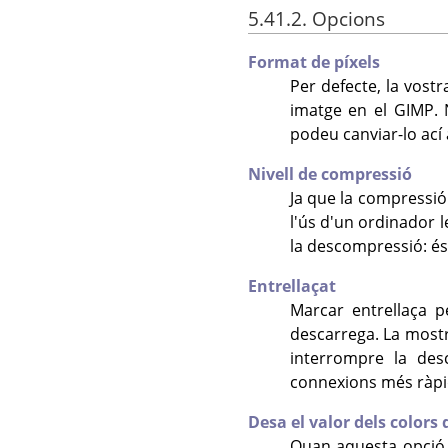
5.41.2. Opcions
Format de píxels
Per defecte, la vost
imatge en el
GIMP
.
podeu canviar-lo ací 
Nivell de compressió
Ja que la compressió 
l'ús d'un ordinador 
la descompressió: és 
Entrellaçat
Marcar entrellaça 
descarrega. La mostr
interrompre la desc
connexions més ràpi
Desa el valor dels colors
Quan aquesta opció e