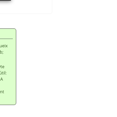
ueix
b;
yte
til:
 A
ent