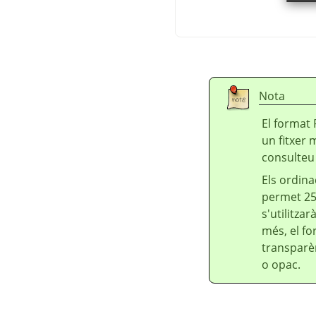
Nota
El format
un fitxer 
consulte
Els ordin
permet 256
s'utilitza
més, el f
transparè
o opac.