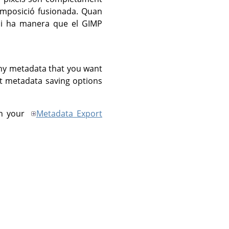
composició fusionada. Quan
 hi ha manera que el
GIMP
ny metadata that you want
ant metadata saving options
in your
Metadata Export