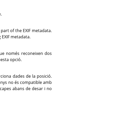
.
 part of the EXIF metadata.
ng EXIF metadata.
t que només reconeixen dos
uesta opció.
ciona dades de la posició.
enys no és compatible amb
 capes abans de desar i no