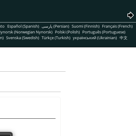
nto
Español (Spanish)
پارسی (Persian)
Suomi (Finnish)
Français (French)
ynorsk (Norwegian Nynorsk)
Polski (Polish)
Português (Portuguese)
n)
Svenska (Swedish)
Türkçe (Turkish)
український (Ukrainian)
中文