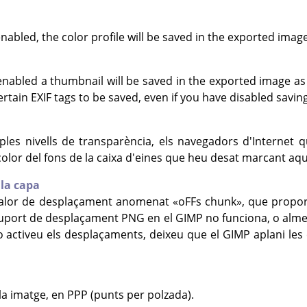
nabled, the color profile will be saved in the exported image
enabled a thumbnail will be saved in the exported image as
certain EXIF tags to be saved, even if you have disabled savi
iples nivells de transparència, els navegadors d'Interne
el color del fons de la caixa d'eines que heu desat marcant aq
la capa
valor de desplaçament anomenat
«
oFFs chunk
»
, que propor
uport de desplaçament PNG en el
GIMP
no funciona, o alm
No activeu els desplaçaments, deixeu que el
GIMP
aplani les
la imatge, en PPP (punts per polzada).