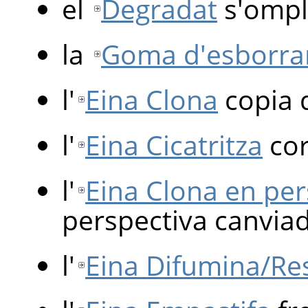
el
Degradat
s'ompl
la
Goma d'esborra
l'
Eina Clona
copia 
l'
Eina Cicatritza
cor
l'
Eina Clona en per
perspectiva canviad
l'
Eina Difumina/Re