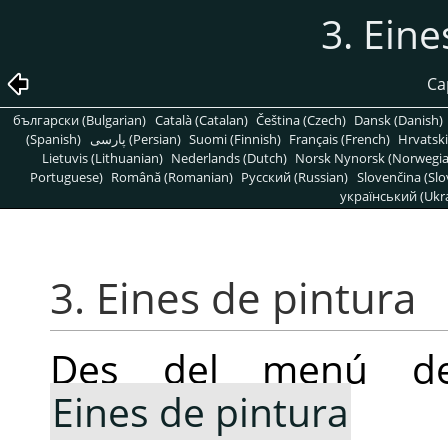
3. Eine
Ca
български (Bulgarian)
Català (Catalan)
Čeština (Czech)
Dansk (Danish)
(Spanish)
پارسی (Persian)
Suomi (Finnish)
Français (French)
Hrvatski
Lietuvis (Lithuanian)
Nederlands (Dutch)
Norsk Nynorsk (Norwegi
Portuguese)
Română (Romanian)
Pусский (Russian)
Slovenčina (Slo
український (Ukra
3. Eines de pintura
Des del menú d
Eines de pintura