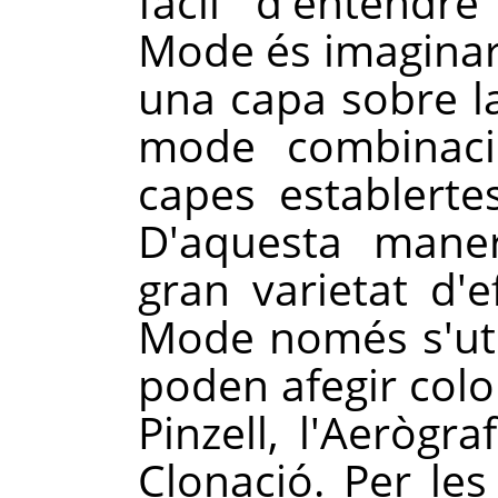
fàcil d'entendr
Mode és imaginar 
una capa sobre la
mode combinaci
capes establerte
D'aquesta mane
gran varietat d'e
Mode només s'util
poden afegir color
Pinzell, l'Aerògra
Clonació. Per les