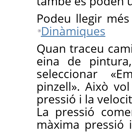
també es poden ut
Podeu llegir més
Dinàmiques
Quan traceu cami
eina de pintura
seleccionar
«
Em
pinzell
»
. Això vo
pressió i la velocit
La pressió come
màxima pressió i