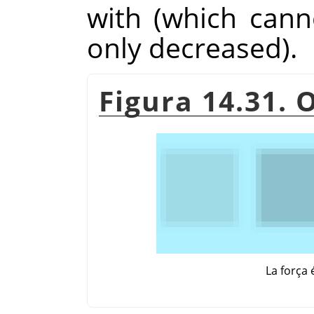
with (which cann
only decreased).
Figura 14.31. 
La força 