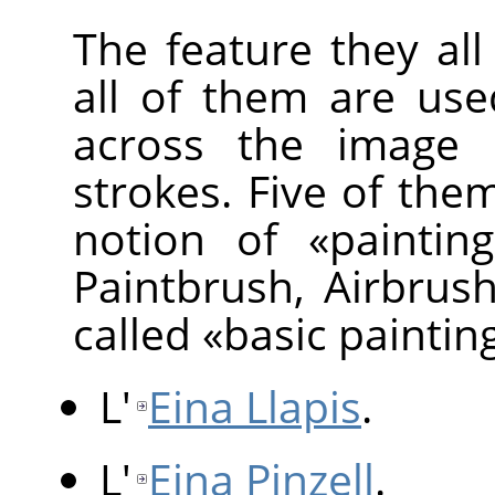
The feature they al
all of them are us
across the image d
strokes. Five of them
notion of
«
painting
Paintbrush, Airbrus
called
«
basic paintin
L'
Eina Llapis
.
L'
Eina Pinzell
.