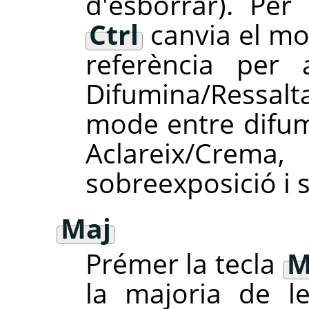
d'esborrar). Per 
Ctrl
canvia el mo
referència per 
Difumina/Ressalta
mode entre difumin
Aclareix/Cr
sobreexposició i 
Maj
Prémer la tecla
M
la majoria de l