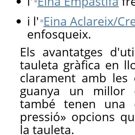
l'
Eina Empastifa
fr
i l'
Eina Aclareix/C
enfosqueix.
Els avantatges d'uti
tauleta gràfica en l
clarament amb les e
guanya un millor c
també tenen una 
pressió
»
opcions qu
la tauleta.