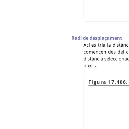
Radi de desplaçament
Ací es tria la distàn
comencen des del cen
distància seleccionad
píxels.
Figura 17.406