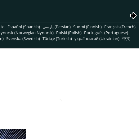
nto
Español (Spanish)
پارسی (Persian)
Suomi (Finnish)
Français (French)
ynorsk (Norwegian Nynorsk)
Polski (Polish)
Português (Portuguese)
n)
Svenska (Swedish)
Türkçe (Turkish)
український (Ukrainian)
中文