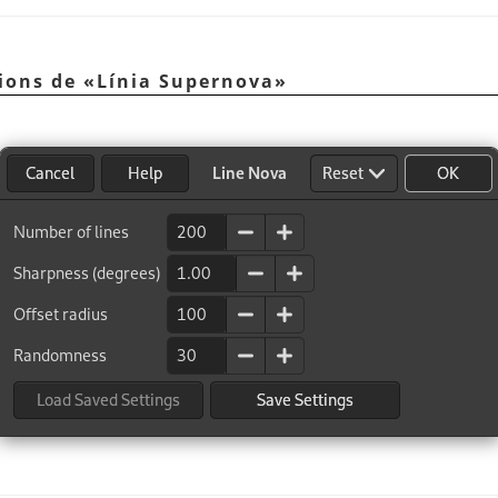
cions de
«
Línia Supernova
»