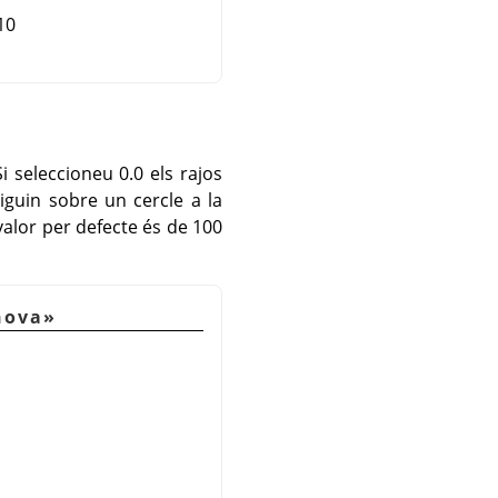
10
Si seleccioneu 0.0 els rajos
iguin sobre un cercle a la
valor per defecte és de 100
nova
»