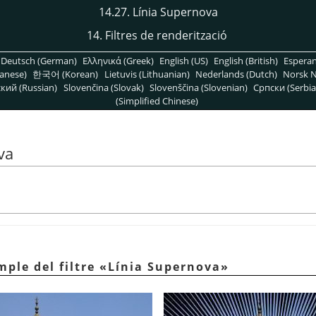
14.27. Línia Supernova
14. Filtres de renderització
Deutsch (German)
Ελληνικά (Greek)
English (US)
English (British)
Espera
anese)
한국어 (Korean)
Lietuvis (Lithuanian)
Nederlands (Dutch)
Norsk N
кий (Russian)
Slovenčina (Slovak)
Slovenščina (Slovenian)
Српски (Serbia
(Simplified Chinese)
va
mple del filtre
«
Línia Supernova
»