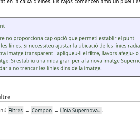
at en la caixa d'eines. Els rajos comencen amb un píxel i 
nt
tre no proporciona cap opció que permeti establir el punt
les línies. Si necessiteu ajustar la ubicació de les línies radia
ra imatge transparent i apliqueu-li el filtre, llavors afegiu-lo 
tge. Si establiu una mida gran per a la nova imatge Supern
dar a no trencar les línies dins de la imatge.
iltre
menú
Filtres
→
Compon
→
Línia Supernova...
.