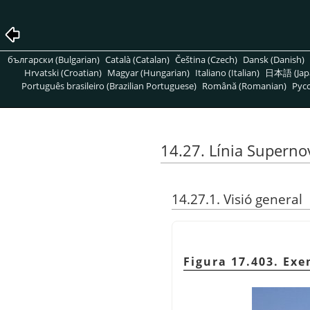
български (Bulgarian)
Català (Catalan)
Čeština (Czech)
Dansk (Danish)
Hrvatski (Croatian)
Magyar (Hungarian)
Italiano (Italian)
日本語 (Jap
Português brasileiro (Brazilian Portuguese)
Română (Romanian)
Pусс
14.27. Línia Superno
14.27.1. Visió general
Figura 17.403. Exe