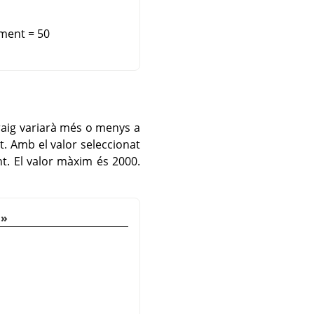
ament = 50
 raig variarà més o menys a
t. Amb el valor seleccionat
t. El valor màxim és 2000.
a
»