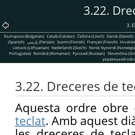
3.22. Dre
3. 
български (Bulgarian)
Català (Catalan)
Čeština (Czech)
Dansk (Danish)
(Spanish)
پارسی (Persian)
Suomi (Finnish)
Français (French)
Hrvatski
Lietuvis (Lithuanian)
Nederlands (Dutch)
Norsk Nynorsk (Norwegi
Portuguese)
Română (Romanian)
Pусский (Russian)
Slovenčina (Slo
український (Ukra
3.22. Dreceres de te
Aquesta ordre obre 
teclat
. Amb aquest dià
les dreceres de tecl