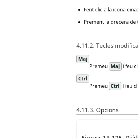
Fent clic a la icona eina
Prement la drecera de 
4.11.2. Tecles modific
Maj
Premeu
Maj
i feu c
Ctrl
Premeu
Ctrl
i feu c
4.11.3. Opcions
Figura 14.125. Dià