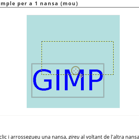
emple per a 1 nansa (mou)
 clic i arrossegueu una nansa,
gireu
al voltant de l'altra nans