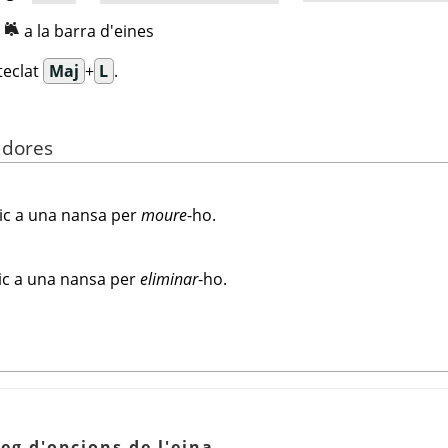
:
a la barra d'eines
teclat
Maj
+
L
.
adores
lic a una nansa per
moure
-ho.
lic a una nansa per
eliminar
-ho.
leg d'opcions de l'eina