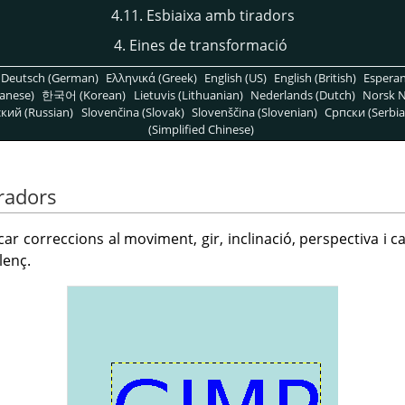
4.11. Esbiaixa amb tiradors
4. Eines de transformació
Deutsch (German)
Ελληνικά (Greek)
English (US)
English (British)
Espera
anese)
한국어 (Korean)
Lietuvis (Lithuanian)
Nederlands (Dutch)
Norsk N
кий (Russian)
Slovenčina (Slovak)
Slovenščina (Slovenian)
Српски (Serbia
(Simplified Chinese)
iradors
ar correccions al moviment, gir, inclinació, perspectiva i c
lenç.