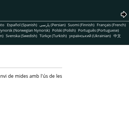
nto
Español (Spanish)
پارسی (Persian)
Suomi (Finnish)
Français (French)
ynorsk (Norwegian Nynorsk)
Polski (Polish)
Português (Portuguese)
n)
Svenska (Swedish)
Türkçe (Turkish)
український (Ukrainian)
中文
anvi de mides amb l'ús de les