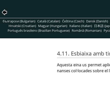
български (Bulgarian)
Català (Catalan)
Čeština (Czech)
Dansk (Danish)
Hrvatski (Croatian)
Magyar (Hungarian)
Italiano (Italian)
日本語 (Jap
Português brasileiro (Brazilian Portuguese)
Română (Romanian)
Pусс
4.11. Esbiaixa amb t
Aquesta eina us permet aplic
nanses col·locades sobre el l