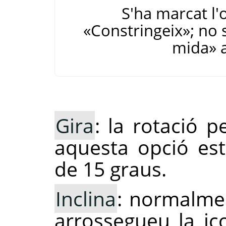
S'ha marcat l'
«Constringeix»; no s
mida» a
Gira
: la rotació 
aquesta opció est
de 15 graus.
Inclina
: normalmen
arrossegueu la ic