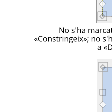
No s'ha marcat
«Constringeix»; no s'
a «D