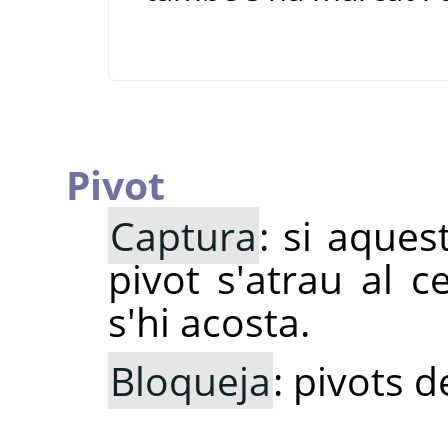
Pivot
Captura
: si aques
pivot s'atrau al 
s'hi acosta.
Bloqueja
: pivots d