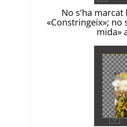
No s'ha marcat l
«Constringeix»; no s
mida» a