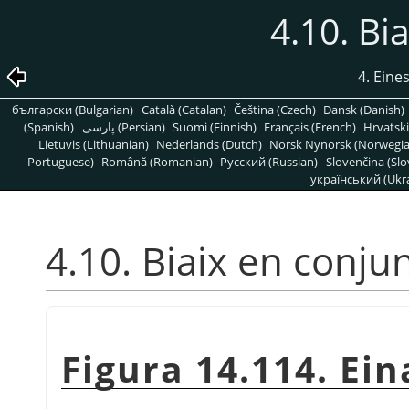
4.10. Bi
4. Eine
български (Bulgarian)
Català (Catalan)
Čeština (Czech)
Dansk (Danish)
(Spanish)
پارسی (Persian)
Suomi (Finnish)
Français (French)
Hrvatski
Lietuvis (Lithuanian)
Nederlands (Dutch)
Norsk Nynorsk (Norwegi
Portuguese)
Română (Romanian)
Pусский (Russian)
Slovenčina (Slo
український (Ukra
4.10. Biaix en conju
Figura 14.114. Ein