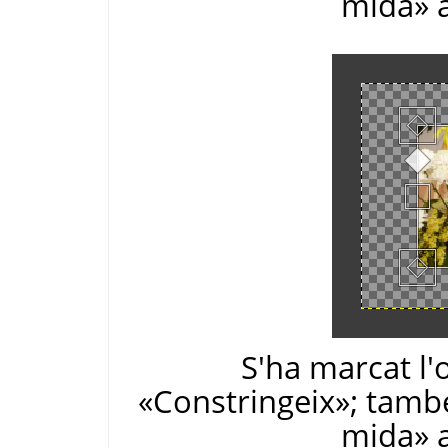
mida» a
S'ha marcat l'
«Constringeix»; també
mida» a