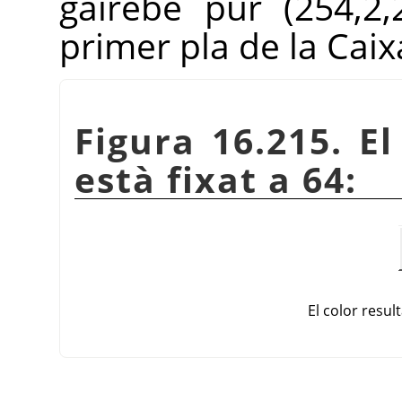
gairebé pur (254,2,
primer pla de la Caix
Figura 16.215. E
està fixat a 64:
El color result