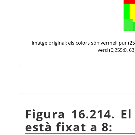
Imatge original: els colors són vermell pur (255
verd (0;255;0, 63
Figura 16.214. E
està fixat a 8: