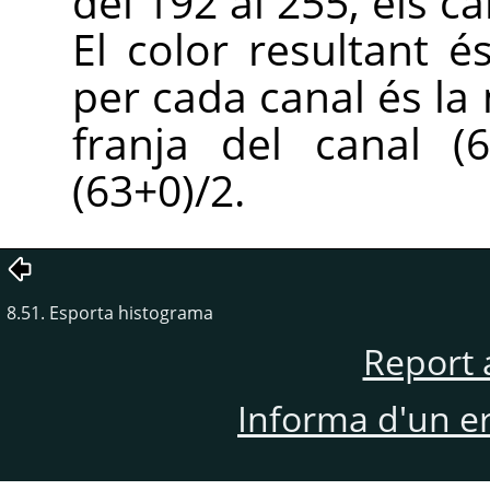
del 192 al 255, els ca
El color resultant é
per cada canal és la m
franja del canal (
(63+0)/2.
8.51. Esporta histograma
Report 
Informa d'un e