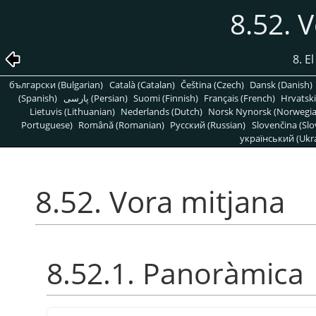
8.52. 
8. E
български (Bulgarian)
Català (Catalan)
Čeština (Czech)
Dansk (Danish)
(Spanish)
پارسی (Persian)
Suomi (Finnish)
Français (French)
Hrvatski
Lietuvis (Lithuanian)
Nederlands (Dutch)
Norsk Nynorsk (Norwegi
Portuguese)
Română (Romanian)
Pусский (Russian)
Slovenčina (Slo
український (Ukra
8.52. Vora mitjana
8.52.1. Panoràmica