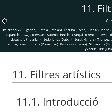
11. Fil
Cap
български (Bulgarian)
Català (Catalan)
Čeština (Czech)
Dansk (Danish)
(Spanish)
پارسی (Persian)
Suomi (Finnish)
Français (French)
Hrvatski
Lietuvis (Lithuanian)
Nederlands (Dutch)
Norsk Nynorsk (Norwegi
Portuguese)
Română (Romanian)
Pусский (Russian)
Slovenčina (Slo
український (Ukra
11. Filtres artístics
11.1. Introducció