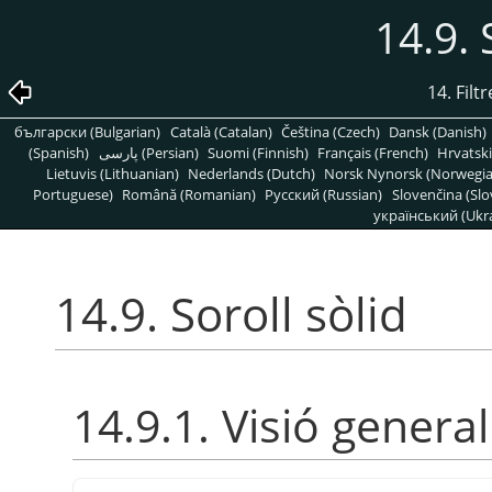
14.9. 
14. Filt
български (Bulgarian)
Català (Catalan)
Čeština (Czech)
Dansk (Danish)
(Spanish)
پارسی (Persian)
Suomi (Finnish)
Français (French)
Hrvatski
Lietuvis (Lithuanian)
Nederlands (Dutch)
Norsk Nynorsk (Norwegi
Portuguese)
Română (Romanian)
Pусский (Russian)
Slovenčina (Slo
український (Ukra
14.9. Soroll sòlid
14.9.1. Visió general