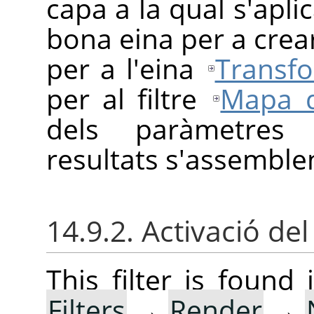
capa a la qual s'apl
bona eina per a cre
per a l'eina
Transf
per al filtre
Mapa d
dels paràmetres 
resultats s'assemble
14.9.2. Activació del 
This filter is foun
Filters
→
Render
→