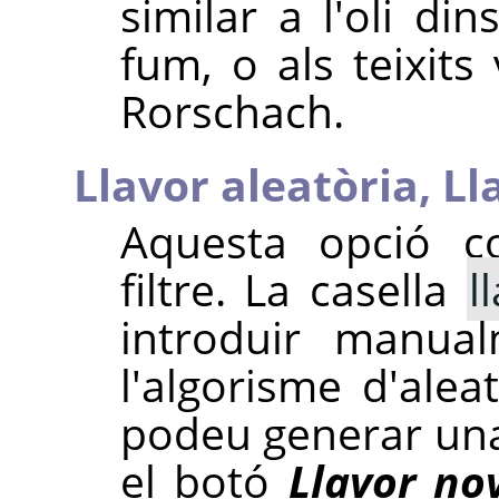
similar a l'oli di
fum, o als teixits
Rorschach.
Llavor aleatòria,
Ll
Aquesta opció con
filtre. La casella
l
introduir manua
l'algorisme d'alea
podeu generar una
el botó
Llavor no