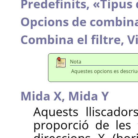
Predefinits,
«
Tipus 
Opcions de combin
Combina el filtre,
V
Nota
Aquestes opcions es descri
Mida X,
Mida Y
Aquests lliscador
proporció de les 
direccions X (hori