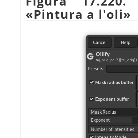
Figura 17.220.
«
Pintura a l'oli
»