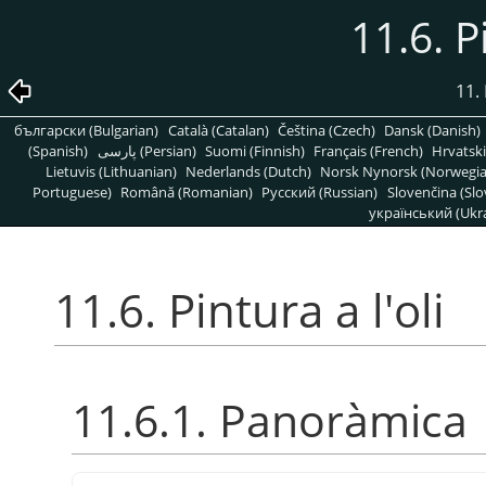
11.6. P
11. 
български (Bulgarian)
Català (Catalan)
Čeština (Czech)
Dansk (Danish)
(Spanish)
پارسی (Persian)
Suomi (Finnish)
Français (French)
Hrvatski
Lietuvis (Lithuanian)
Nederlands (Dutch)
Norsk Nynorsk (Norwegi
Portuguese)
Română (Romanian)
Pусский (Russian)
Slovenčina (Slo
український (Ukra
11.6. Pintura a l'oli
11.6.1. Panoràmica