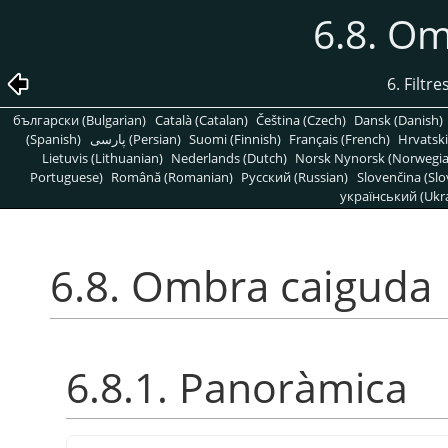
6.8. O
6. Filtr
български (Bulgarian)
Català (Catalan)
Čeština (Czech)
Dansk (Danish)
(Spanish)
پارسی (Persian)
Suomi (Finnish)
Français (French)
Hrvatski
Lietuvis (Lithuanian)
Nederlands (Dutch)
Norsk Nynorsk (Norwegi
Portuguese)
Română (Romanian)
Pусский (Russian)
Slovenčina (Slo
український (Ukra
6.8. Ombra caiguda
6.8.1. Panoràmica