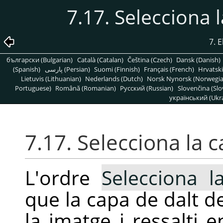
7.17. Selecciona
7. 
български (Bulgarian)
Català (Catalan)
Čeština (Czech)
Dansk (Danish)
(Spanish)
پارسی (Persian)
Suomi (Finnish)
Français (French)
Hrvatski
Lietuvis (Lithuanian)
Nederlands (Dutch)
Norsk Nynorsk (Norwegi
Portuguese)
Română (Romanian)
Pусский (Russian)
Slovenčina (Slo
український (Ukra
7.17. Selecciona la
L'ordre
Selecciona 
que la capa de dalt de
la imatge i ressalti e