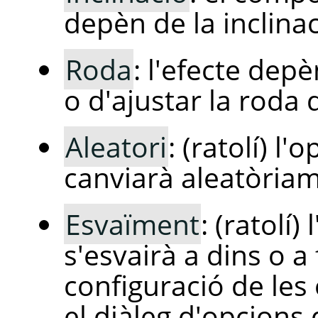
depèn de la inclinaci
Roda
: l'efecte depè
o d'ajustar la roda 
Aleatori
: (ratolí) l
canviarà aleatòriam
Esvaïment
: (ratolí
s'esvairà a dins o a
configuració de les
el diàleg d'opcions 