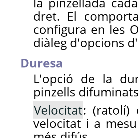
la pinzellada cad
dret. El comport
configura en les 
diàleg d'opcions d'
Duresa
L'opció de la du
pinzells difuminats
Velocitat
: (ratolí
velocitat i a me
més difús.