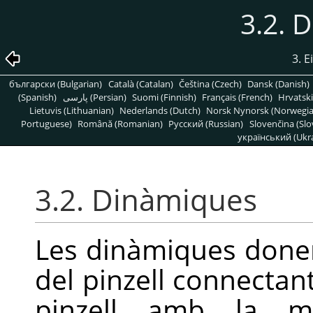
3.2. 
3. E
български (Bulgarian)
Català (Catalan)
Čeština (Czech)
Dansk (Danish)
(Spanish)
پارسی (Persian)
Suomi (Finnish)
Français (French)
Hrvatski
Lietuvis (Lithuanian)
Nederlands (Dutch)
Norsk Nynorsk (Norwegi
Portuguese)
Română (Romanian)
Pусский (Russian)
Slovenčina (Slo
український (Ukra
3.2. Dinàmiques
Les dinàmiques don
del pinzell connecta
pinzell amb la man