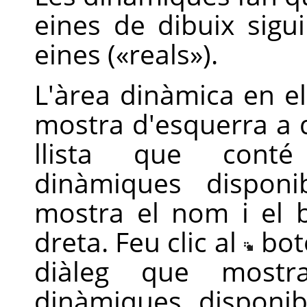
eines de dibuix sigu
eines (
«
reals
»
).
L'àrea dinàmica en el
mostra d'esquerra a d
llista que conté 
dinàmiques dispon
mostra el nom i el 
dreta. Feu clic al
bot
diàleg que mostra
dinàmiques disponib