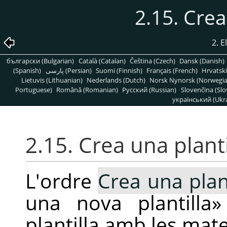
2.15. Crea
2. 
български (Bulgarian)
Català (Catalan)
Čeština (Czech)
Dansk (Danish)
(Spanish)
پارسی (Persian)
Suomi (Finnish)
Français (French)
Hrvatski
Lietuvis (Lithuanian)
Nederlands (Dutch)
Norsk Nynorsk (Norwegi
Portuguese)
Română (Romanian)
Pусский (Russian)
Slovenčina (Slo
український (Ukra
2.15. Crea una plant
L'ordre
Crea una planti
una nova plantilla
»
plantilla amb les mat