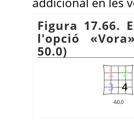
addicional en les v
Figura 17.66. 
l'opció
«
Vora
50.0)
-60,0