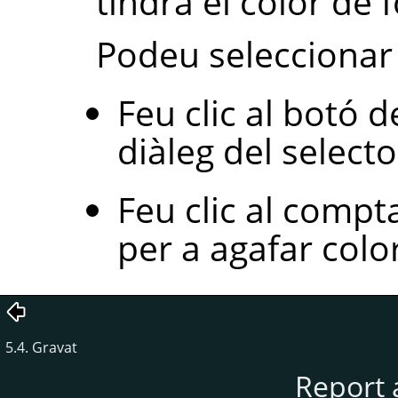
tindrà el color de 
Podeu seleccionar 
Feu clic al botó d
diàleg del selecto
Feu clic al compta
per a agafar colo
5.4. Gravat
Report 