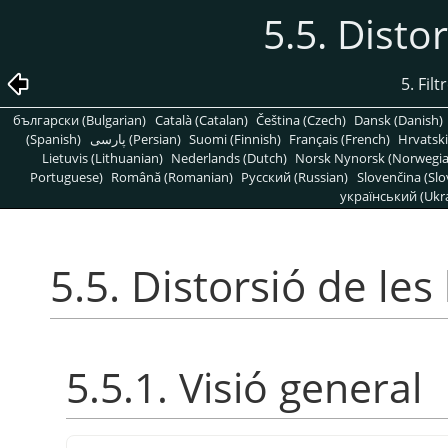
5.5. Distor
5. Fil
български (Bulgarian)
Català (Catalan)
Čeština (Czech)
Dansk (Danish)
(Spanish)
پارسی (Persian)
Suomi (Finnish)
Français (French)
Hrvatski
Lietuvis (Lithuanian)
Nederlands (Dutch)
Norsk Nynorsk (Norwegi
Portuguese)
Română (Romanian)
Pусский (Russian)
Slovenčina (Slo
український (Ukra
5.5. Distorsió de les
5.5.1. Visió general