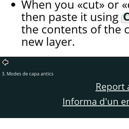
When you
«
cut
»
or
«
then paste it using
C
the contents of the 
new layer.
3. Modes de capa antics
Report 
Informa d'un e