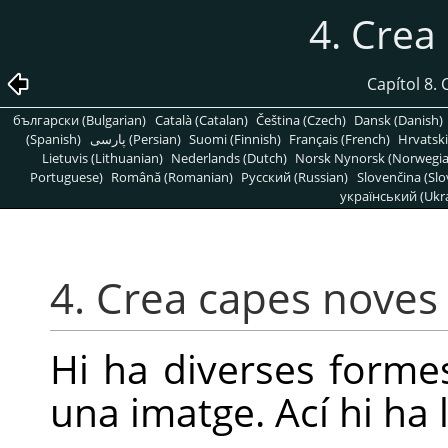
4. Crea
Capítol 8.
български (Bulgarian)
Català (Catalan)
Čeština (Czech)
Dansk (Danish)
(Spanish)
پارسی (Persian)
Suomi (Finnish)
Français (French)
Hrvatski
Lietuvis (Lithuanian)
Nederlands (Dutch)
Norsk Nynorsk (Norwegi
Portuguese)
Română (Romanian)
Pусский (Russian)
Slovenčina (Slo
український (Ukra
4. Crea capes noves
Hi ha diverses forme
una imatge. Ací hi ha