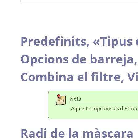
Predefinits,
«
Tipus 
Opcions de barreja
Combina el filtre,
V
Nota
Aquestes opcions es descri
Radi de la màscara