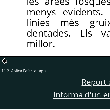
les àrees fosques
menys evidents. 
línies més gru
dentades. Els va
millor.
11.2. Aplica l'efecte tapís
Report 
Informa d'un e