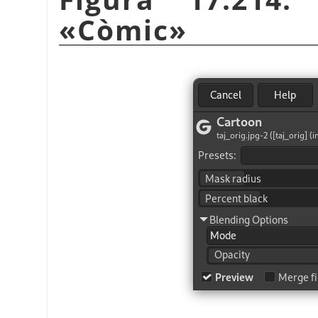
«
Còmic
»