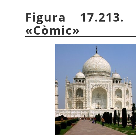
Figura 17.213.
«
Còmic
»