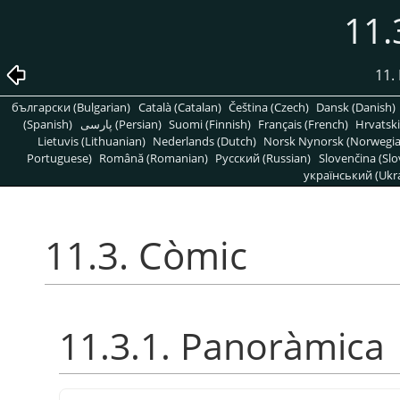
11.
11. 
български (Bulgarian)
Català (Catalan)
Čeština (Czech)
Dansk (Danish)
(Spanish)
پارسی (Persian)
Suomi (Finnish)
Français (French)
Hrvatski
Lietuvis (Lithuanian)
Nederlands (Dutch)
Norsk Nynorsk (Norwegi
Portuguese)
Română (Romanian)
Pусский (Russian)
Slovenčina (Slo
український (Ukra
11.3. Còmic
11.3.1. Panoràmica