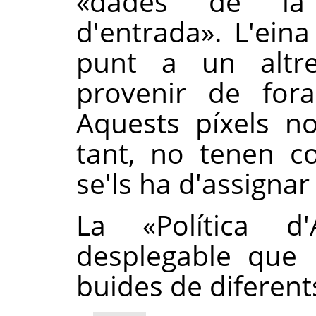
«
dades de la 
d'entrada
»
. L'ein
punt a un altre
provenir de fora
Aquests píxels no
tant, no tenen c
se'ls ha d'assigna
La
«
Política d'
desplegable que 
buides de diferen