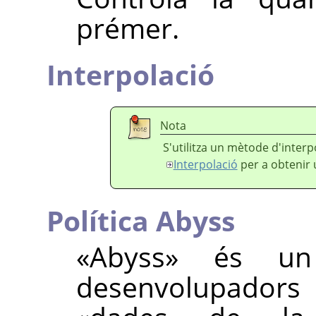
prémer.
Interpolació
Nota
S'utilitza un mètode d'inter
Interpolació
per a obtenir 
Política Abyss
«
Abyss
»
és un t
desenvolupadors 