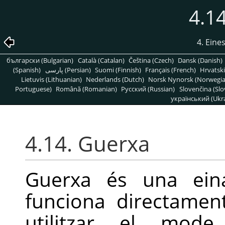
4.1
4. Eine
български (Bulgarian)
Català (Catalan)
Čeština (Czech)
Dansk (Danish)
(Spanish)
پارسی (Persian)
Suomi (Finnish)
Français (French)
Hrvatski
Lietuvis (Lithuanian)
Nederlands (Dutch)
Norsk Nynorsk (Norwegi
Portuguese)
Română (Romanian)
Pусский (Russian)
Slovenčina (Slo
український (Ukra
4.14. Guerxa
Guerxa és una ei
funciona directamen
utilitzar el mode