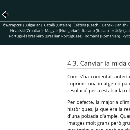
български (Bulgarian)
Català (Catalan)
Čeština (Czech)
Dansk (Danish)
Hrvatski (Croatian)
Magyar (Hungarian)
Italiano (Italian)
日本語 (Jap
Português brasileiro (Brazilian Portuguese)
Română (Romanian)
Pусс
4.3. Canviar la mida
Com s'ha comentat anterio
imprimir una imatge en pap
resolució per a establir la re
Per defecte, la majoria d'i
històriques, ja que era la re
d'una polzada d'ample. Qua
imatges molt grans però gruix
que tenim al cap, però no alt