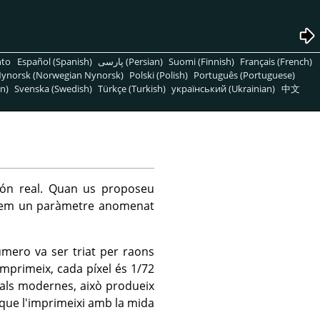
nto
Español (Spanish)
پارسی (Persian)
Suomi (Finnish)
Français (French)
ynorsk (Norwegian Nynorsk)
Polski (Polish)
Português (Portuguese)
n)
Svenska (Swedish)
Türkçe (Turkish)
український (Ukrainian)
中文
món real. Quan us proposeu
itzem un paràmetre anomenat
úmero va ser triat per raons
'imprimeix, cada píxel és 1/72
als modernes, això produeix
que l'imprimeixi amb la mida