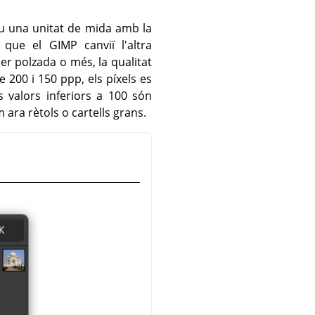
eu una unitat de mida amb la
u que el
GIMP
canviï l'altra
er polzada o més, la qualitat
 200 i 150 ppp, els píxels es
 valors inferiors a 100 són
 ara rètols o cartells grans.