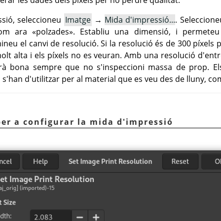
ssió, seleccioneu
Imatge
→
Mida d'impressió...
. Seleccion
com ara
«
polzades
»
. Establiu una dimensió, i permete
eu el canvi de resolució. Si la resolució és de 300 píxels p
lt alta i els píxels no es veuran. Amb una resolució d'entre
rà bona sempre que no s'inspeccioni massa de prop. Els
s'han d'utilitzar per al material que es veu des de lluny, com
per a configurar la mida d'impressió