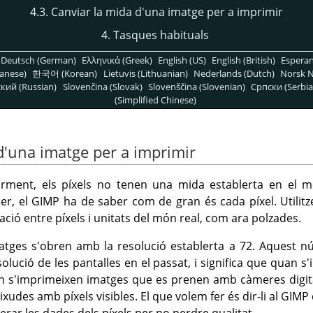
4.3. Canviar la mida d'una imatge per a imprimir
4. Tasques habituals
Deutsch (German)
Ελληνικά (Greek)
English (US)
English (British)
Espera
anese)
한국어 (Korean)
Lietuvis (Lithuanian)
Nederlands (Dutch)
Norsk N
кий (Russian)
Slovenčina (Slovak)
Slovenščina (Slovenian)
Српски (Serbia
(Simplified Chinese)
 d'una imatge per a imprimir
rment, els píxels no tenen una mida establerta en el 
er, el
GIMP
ha de saber com de gran és cada píxel. Util
lació entre píxels i unitats del món real, com ara polzades.
matges s'obren amb la resolució establerta a 72. Aquest n
solució de les pantalles en el passat, i significa que quan s
n s'imprimeixen imatges que es prenen amb càmeres digit
udes amb píxels visibles. El que volem fer és dir-li al
GIMP
erar les dades dels píxels per no perdre qualitat.