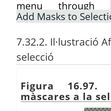
menu through
Add Masks to Select
7.32.2. Il·lustració 
selecció
Figura 16.97. I
màscares a la sel