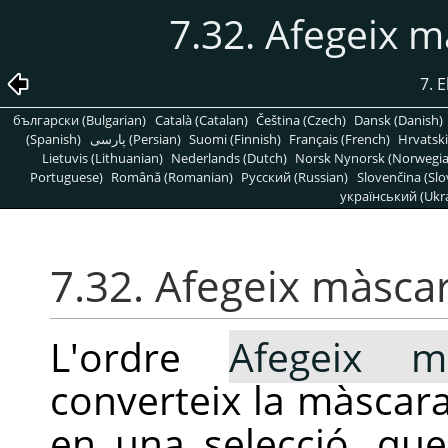
7.32. Afegeix m
7. 
български (Bulgarian)
Català (Catalan)
Čeština (Czech)
Dansk (Danish)
(Spanish)
پارسی (Persian)
Suomi (Finnish)
Français (French)
Hrvatski
Lietuvis (Lithuanian)
Nederlands (Dutch)
Norsk Nynorsk (Norwegi
Portuguese)
Română (Romanian)
Pусский (Russian)
Slovenčina (Slo
український (Ukra
7.32. Afegeix màscar
L'ordre
Afegeix m
converteix la màscara
en una selecció, que 