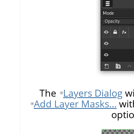
The
Layers Dialog
wi
Add Layer Masks…
wit
opti