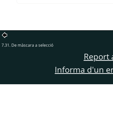
7.31. De màscara a selecció
Report 
Informa d'un e