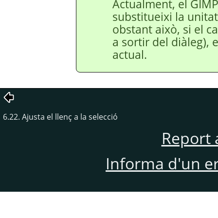
Actualment, el GIMP
substitueixi la unita
obstant això, si el 
a sortir del diàleg),
actual.
6.22. Ajusta el llenç a la selecció
Report 
Informa d'un e