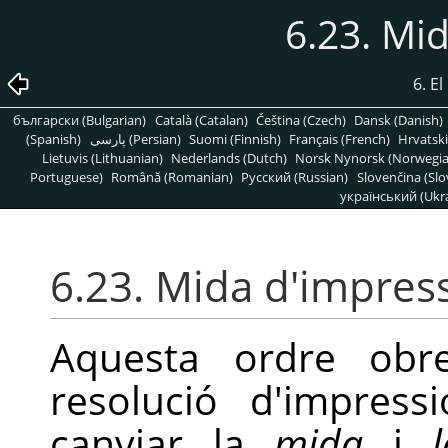
6.23. Mi
6. E
български (Bulgarian)
Català (Catalan)
Čeština (Czech)
Dansk (Danish)
(Spanish)
پارسی (Persian)
Suomi (Finnish)
Français (French)
Hrvatski
Lietuvis (Lithuanian)
Nederlands (Dutch)
Norsk Nynorsk (Norwegi
Portuguese)
Română (Romanian)
Pусский (Russian)
Slovenčina (Slo
український (Ukra
6.23. Mida d'impres
Aquesta ordre obr
resolució d'impres
canviar la
mida
i