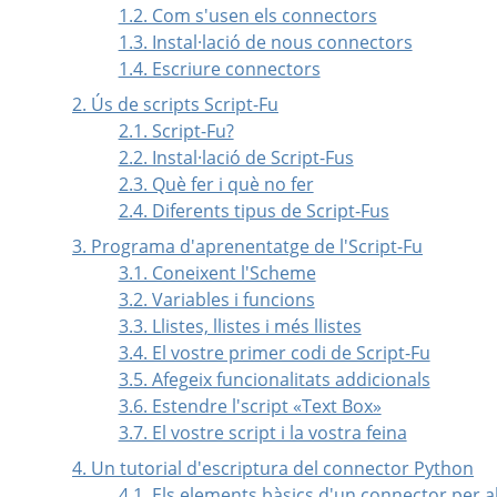
1.2. Com s'usen els connectors
1.3. Instal·lació de nous connectors
1.4. Escriure connectors
2. Ús de scripts Script-Fu
2.1. Script-Fu?
2.2. Instal·lació de Script-Fus
2.3. Què fer i què no fer
2.4. Diferents tipus de Script-Fus
3. Programa d'aprenentatge de l'Script-Fu
3.1. Coneixent l'Scheme
3.2. Variables i funcions
3.3. Llistes, llistes i més llistes
3.4. El vostre primer codi de Script-Fu
3.5. Afegeix funcionalitats addicionals
3.6. Estendre l'script «Text Box»
3.7. El vostre script i la vostra feina
4. Un tutorial d'escriptura del connector Python
4.1. Els elements bàsics d'un connector per 