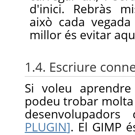
d'inici. Rebràs m
això cada vegada 
millor és evitar aqu
1.4. Escriure conn
Si voleu aprendre
podeu trobar molta 
desenvolupadors
PLUGIN
]
. El
GIMP
és