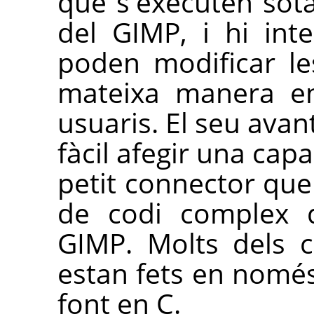
que s'executen sota 
del
GIMP
, i hi int
poden modificar le
mateixa manera en
usuaris. El seu ava
fàcil afegir una capa
petit connector que
de codi complex q
GIMP
. Molts dels 
estan fets en només
font en C.