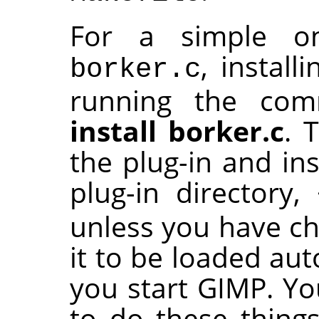
For a simple one
, install
borker.c
running the c
install borker.c
. 
the plug-in and ins
plug-in directory,
unless you have cha
it to be loaded aut
you start
GIMP
. Y
to do these things