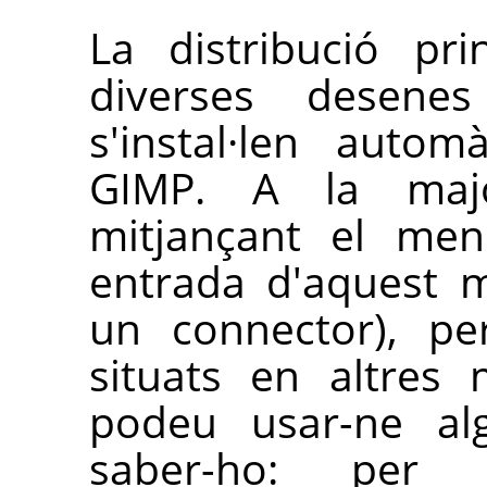
La distribució pr
diverses desene
s'instal·len auto
GIMP
. A la majo
mitjançant el m
entrada d'aquest 
un connector), pe
situats en altres
podeu usar-ne al
saber-ho: per 