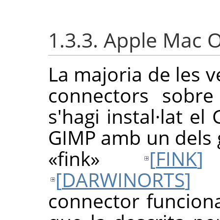
1.3.3. Apple Mac 
La majoria de les ve
connectors sobr
s'hagi instal·lat el
GIMP
amb un dels 
«fink»
[
FINK
]
o
[
DARWINORTS
]
la
connector funcion