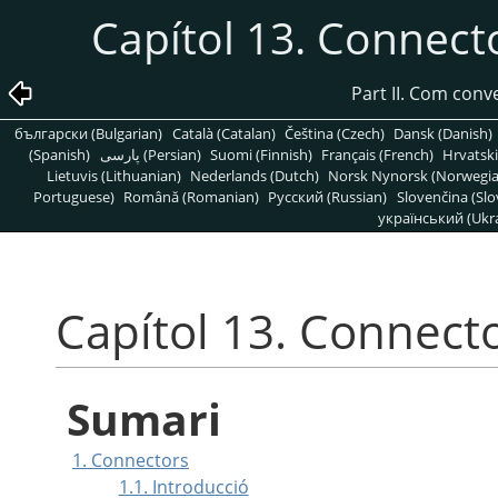
Capítol 13. Connecto
Part II. Com conv
български (Bulgarian)
Català (Catalan)
Čeština (Czech)
Dansk (Danish)
(Spanish)
پارسی (Persian)
Suomi (Finnish)
Français (French)
Hrvatski
Lietuvis (Lithuanian)
Nederlands (Dutch)
Norsk Nynorsk (Norwegi
Portuguese)
Română (Romanian)
Pусский (Russian)
Slovenčina (Slo
український (Ukra
Capítol 13. Connecto
Sumari
1. Connectors
1.1. Introducció