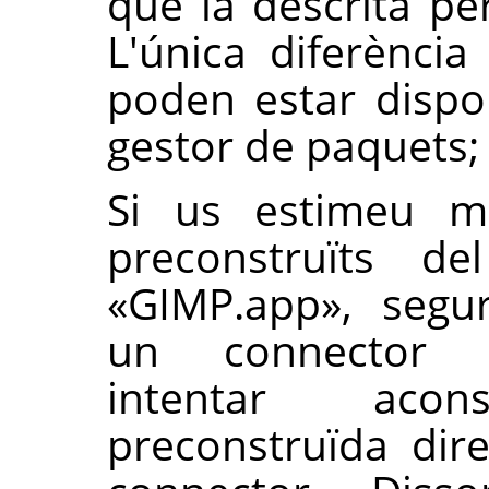
que la descrita pe
L'única diferènci
poden estar dispon
gestor de paquets;
Si us estimeu mé
preconstruïts d
«GIMP.app», segu
un connector p
intentar aco
preconstruïda dir