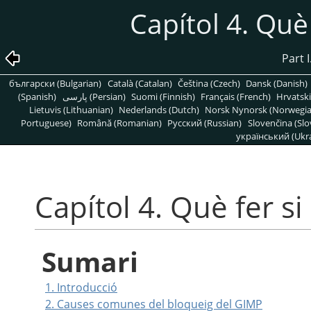
Capítol 4. Què 
Part 
български (Bulgarian)
Català (Catalan)
Čeština (Czech)
Dansk (Danish)
(Spanish)
پارسی (Persian)
Suomi (Finnish)
Français (French)
Hrvatski
Lietuvis (Lithuanian)
Nederlands (Dutch)
Norsk Nynorsk (Norwegi
Portuguese)
Română (Romanian)
Pусский (Russian)
Slovenčina (Slo
український (Ukra
Capítol 4. Què fer si
Sumari
1. Introducció
2. Causes comunes del bloqueig del GIMP