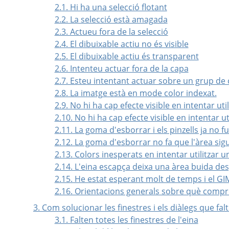
2.1. Hi ha una selecció flotant
2.2. La selecció està amagada
2.3. Actueu fora de la selecció
2.4. El dibuixable actiu no és visible
2.5. El dibuixable actiu és transparent
2.6. Intenteu actuar fora de la capa
2.7. Esteu intentant actuar sobre un grup de
2.8. La imatge està en mode color indexat.
2.9. No hi ha cap efecte visible en intentar ut
2.10. No hi ha cap efecte visible en intentar u
2.11. La goma d'esborrar i els pinzells ja no 
2.12. La goma d'esborrar no fa que l'àrea sig
2.13. Colors inesperats en intentar utilitzar 
2.14. L'eina escapça deixa una àrea buida de
2.15. He estat esperant molt de temps i el G
2.16. Orientacions generals sobre què compro
3. Com solucionar les finestres i els diàlegs que fal
3.1. Falten totes les finestres de l'eina