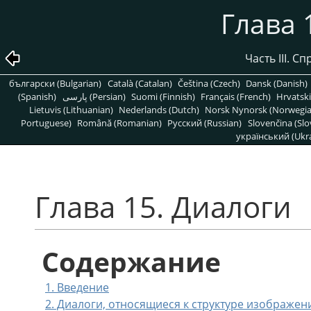
Глава 
Часть III. 
български (Bulgarian)
Català (Catalan)
Čeština (Czech)
Dansk (Danish)
(Spanish)
پارسی (Persian)
Suomi (Finnish)
Français (French)
Hrvatski
Lietuvis (Lithuanian)
Nederlands (Dutch)
Norsk Nynorsk (Norwegi
Portuguese)
Română (Romanian)
Pусский (Russian)
Slovenčina (Slo
український (Ukra
Глава 15. Диалоги
Содержание
1. Введение
2. Диалоги, относящиеся к структуре изображен