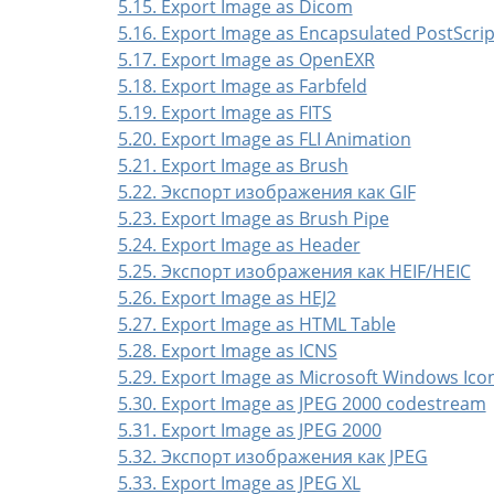
5.15. Export Image as Dicom
5.16. Export Image as Encapsulated PostScrip
5.17. Export Image as OpenEXR
5.18. Export Image as Farbfeld
5.19. Export Image as FITS
5.20. Export Image as FLI Animation
5.21. Export Image as Brush
5.22. Экспорт изображения как GIF
5.23. Export Image as Brush Pipe
5.24. Export Image as Header
5.25. Экспорт изображения как HEIF/HEIC
5.26. Export Image as HEJ2
5.27. Export Image as HTML Table
5.28. Export Image as ICNS
5.29. Export Image as Microsoft Windows Ico
5.30. Export Image as JPEG 2000 codestream
5.31. Export Image as JPEG 2000
5.32. Экспорт изображения как JPEG
5.33. Export Image as JPEG XL