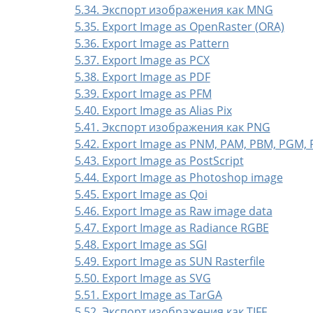
5.34. Экспорт изображения как MNG
5.35. Export Image as OpenRaster (ORA)
5.36. Export Image as Pattern
5.37. Export Image as PCX
5.38. Export Image as PDF
5.39. Export Image as PFM
5.40. Export Image as Alias Pix
5.41. Экспорт изображения как PNG
5.42. Export Image as PNM, PAM, PBM, PGM,
5.43. Export Image as PostScript
5.44. Export Image as Photoshop image
5.45. Export Image as Qoi
5.46. Export Image as Raw image data
5.47. Export Image as Radiance RGBE
5.48. Export Image as SGI
5.49. Export Image as SUN Rasterfile
5.50. Export Image as SVG
5.51. Export Image as TarGA
5.52. Экспорт изображения как TIFF