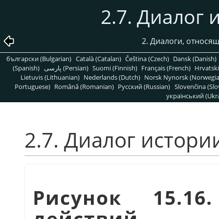
2.7. Диалог
2. Диалоги, относя
български (Bulgarian)
Català (Catalan)
Čeština (Czech)
Dansk (Danish)
(Spanish)
پارسی (Persian)
Suomi (Finnish)
Français (French)
Hrvatski
Lietuvis (Lithuanian)
Nederlands (Dutch)
Norsk Nynorsk (Norwegi
Portuguese)
Română (Romanian)
Pусский (Russian)
Slovenčina (Slo
український (Ukra
2.7. Диалог истори
Рисунок 15.16
действий