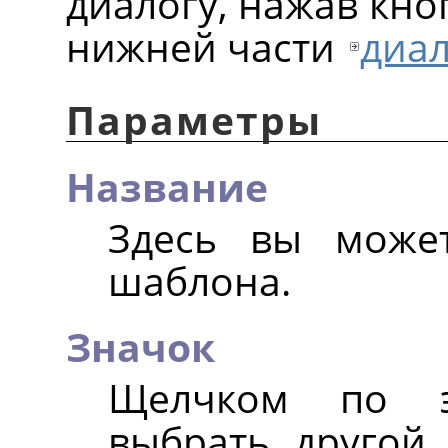
диалогу, нажав кн
нижней части
диа
Параметры
Название
Здесь вы може
шаблона.
Значок
Щелчком по э
выбрать другой 