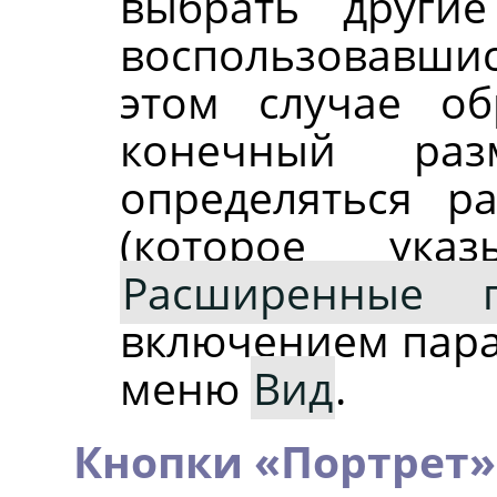
выбрать други
воспользовавш
этом случае об
конечный раз
определяться 
(которое ука
Расширенные п
включением пар
меню
Вид
.
Кнопки
«
Портрет
»