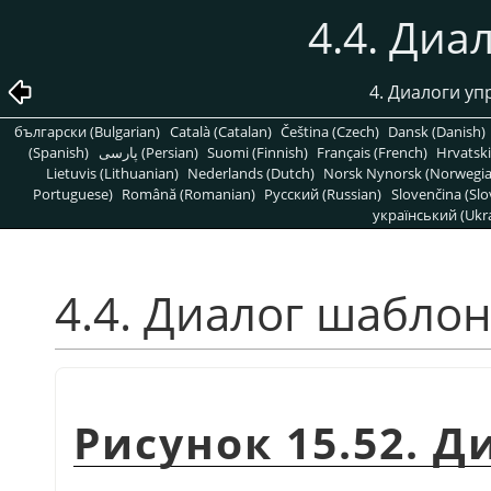
4.4. Ди
4. Диалоги у
български (Bulgarian)
Català (Catalan)
Čeština (Czech)
Dansk (Danish)
(Spanish)
پارسی (Persian)
Suomi (Finnish)
Français (French)
Hrvatski
Lietuvis (Lithuanian)
Nederlands (Dutch)
Norsk Nynorsk (Norwegi
Portuguese)
Română (Romanian)
Pусский (Russian)
Slovenčina (Slo
український (Ukra
4.4. Диалог шабло
Рисунок 15.52. 