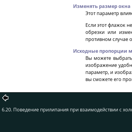
Изменять размер окна
Этот параметр влия
Если этот флажок н
обрезки или изме
противном случае о
Исходные пропорции 
Вы можете выбрать
изображение удобно
параметр, и изобра
вы сможете его про
6.20. Поведение прилипания при взаимодействии с хол