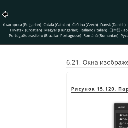
български (Bulgarian)
Català (Catalan)
Čeština (Czech)
Dansk (Danish)
Hrvatski (Croatian)
Magyar (Hungarian)
Italiano (Italian)
日本語 (Jap
Português brasileiro (Brazilian Portuguese)
Română (Romanian)
Pусс
6.21. Окна изображ
Рисунок 15.120. П