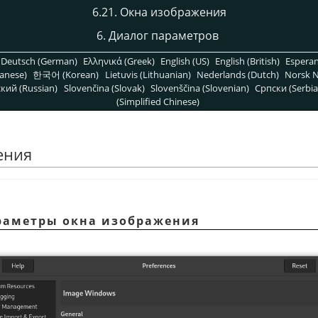
6.21. Окна изображения
6. Диалог параметров
Deutsch (German)
Ελληνικά (Greek)
English (US)
English (British)
Espera
anese)
한국어 (Korean)
Lietuvis (Lithuanian)
Nederlands (Dutch)
Norsk N
кий (Russian)
Slovenčina (Slovak)
Slovenščina (Slovenian)
Српски (Serbia
(Simplified Chinese)
ения
араметры окна изображения