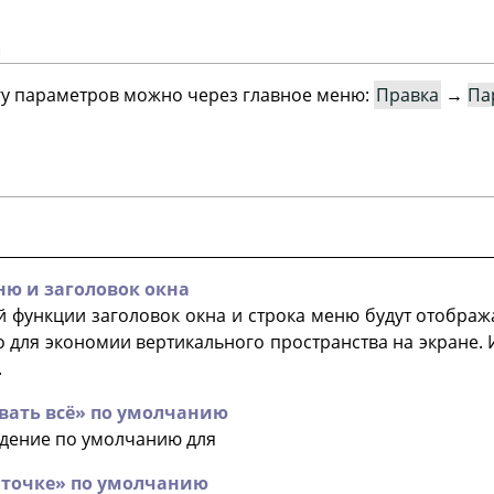
а
гу параметров можно через главное меню:
Правка
→
Па
ню и заголовок окна
 функции заголовок окна и строка меню будут отобража
 для экономии вертикального пространства на экране. 
.
вать всё
»
по умолчанию
едение по умолчанию для
 точке
»
по умолчанию