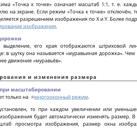
ежима
«
Точка к точке
»
означает масштаб 1:1, т. е. каж
елю на экране. Если режим
«
Точка к точке
»
отключён, т
ляется разрешением изображения по X и Y. Более подр
ирование изображения
.
дорожки
е выделение, его края отображаются штриховой ли
е: в шутку она называется
«
муравьиная дорожка
»
. Чем
рее движение «муравьёв».
рования и изменения размера
 при масштабировании
ет только на
многооконный режим
.
 установлен, то при каждом увеличении или уменьш
изображения будет автоматически изменять размер. В 
штаб просмотра изображения, размер окна изображ