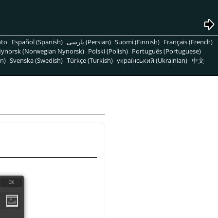
nto
Español (Spanish)
پارسی (Persian)
Suomi (Finnish)
Français (French)
ynorsk (Norwegian Nynorsk)
Polski (Polish)
Português (Portuguese)
n)
Svenska (Swedish)
Türkçe (Turkish)
український (Ukrainian)
中文