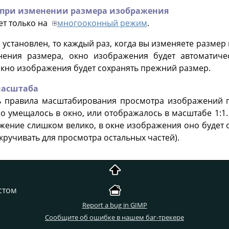
 при изменении размера изображения
ет только на
многооконный режим
.
е установлен, то каждый раз, когда вы изменяете разм
нения размера, окно изображения будет автоматиче
кно изображения будет сохранять прежний размер.
масштаба
 правила масштабирования просмотра изображений пр
 умещалось в окно, или отображалось в масштабе 1:1.
жение слишком велико, в окне изображения оно будет 
кручивать для просмотра остальных частей).
стом
Report a bug in GIMP
Сообщите об ошибке в нашем баг-трекере