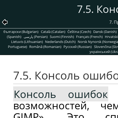
7.5. Ко
7. 
български (Bulgarian)
Català (Catalan)
Čeština (Czech)
Dansk (Danish)
(Spanish)
پارسی (Persian)
Suomi (Finnish)
Français (French)
Hrvatski
Lietuvis (Lithuanian)
Nederlands (Dutch)
Norsk Nynorsk (Norwegi
Portuguese)
Română (Romanian)
Pусский (Russian)
Slovenčina (Slo
український (Ukra
7.5. Консоль ошиб
Консоль ошибок
п
возможностей, ч
GIMP
»
. Это спи