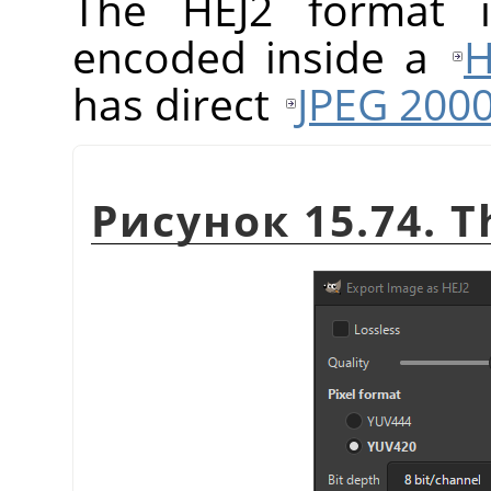
The HEJ2 format
encoded inside a
H
has direct
JPEG 200
Рисунок 15.74. T