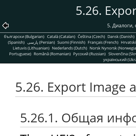
5.26. Expo
5. Диалоги,
български (Bulgarian)
Català (Catalan)
Čeština (Czech)
Dansk (Danish)
(Spanish)
پارسی (Persian)
Suomi (Finnish)
Français (French)
Hrvatski
Lietuvis (Lithuanian)
Nederlands (Dutch)
Norsk Nynorsk (Norwegi
Portuguese)
Română (Romanian)
Pусский (Russian)
Slovenčina (Slo
український (Ukra
5.26. Export Image 
5.26.1. Общая ин