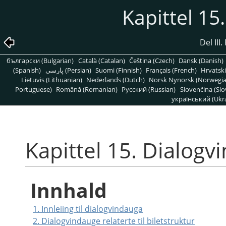
Kapittel 15
Del III
български (Bulgarian)
Català (Catalan)
Čeština (Czech)
Dansk (Danish)
(Spanish)
پارسی (Persian)
Suomi (Finnish)
Français (French)
Hrvatski
Lietuvis (Lithuanian)
Nederlands (Dutch)
Norsk Nynorsk (Norwegi
Portuguese)
Română (Romanian)
Pусский (Russian)
Slovenčina (Slo
український (Ukra
Kapittel 15. Dialogv
Innhald
1. Innleiing til dialogvindauga
2. Dialogvindauge relaterte til biletstruktur