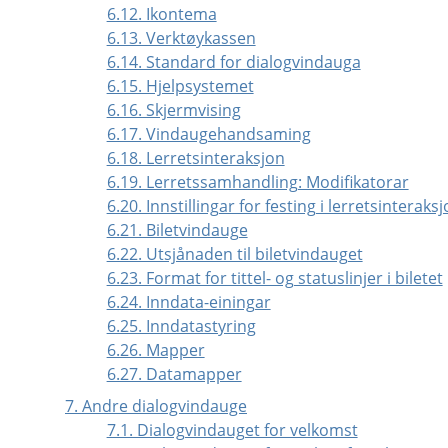
6.12. Ikontema
6.13. Verktøykassen
6.14. Standard for dialogvindauga
6.15. Hjelpsystemet
6.16. Skjermvising
6.17. Vindaugehandsaming
6.18. Lerretsinteraksjon
6.19. Lerretssamhandling: Modifikatorar
6.20. Innstillingar for festing i lerretsinteraks
6.21. Biletvindauge
6.22. Utsjånaden til biletvindauget
6.23. Format for tittel- og statuslinjer i biletet
6.24. Inndata-einingar
6.25. Inndatastyring
6.26. Mapper
6.27. Datamapper
7. Andre dialogvindauge
7.1. Dialogvindauget for velkomst