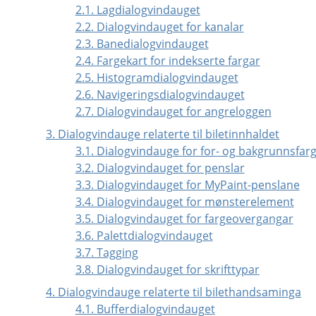
2.1. Lagdialogvindauget
2.2. Dialogvindauget for kanalar
2.3. Banedialogvindauget
2.4. Fargekart for indekserte fargar
2.5. Histogramdialogvindauget
2.6. Navigeringsdialogvindauget
2.7. Dialogvindauget for angreloggen
3. Dialogvindauge relaterte til biletinnhaldet
3.1. Dialogvindauge for for- og bakgrunnsfar
3.2. Dialogvindauget for penslar
3.3. Dialogvindauget for MyPaint-penslane
3.4. Dialogvindauget for mønsterelement
3.5. Dialogvindauget for fargeovergangar
3.6. Palettdialogvindauget
3.7. Tagging
3.8. Dialogvindauget for skrifttypar
4. Dialogvindauge relaterte til bilethandsaminga
4.1. Bufferdialogvindauget