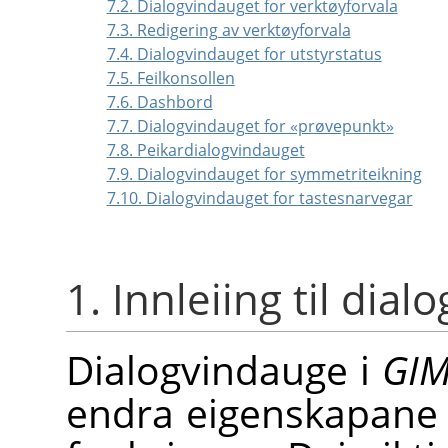
7.2. Dialogvindauget for verktøyforvala
7.3. Redigering av verktøyforvala
7.4. Dialogvindauget for utstyrstatus
7.5. Feilkonsollen
7.6. Dashbord
7.7. Dialogvindauget for «prøvepunkt»
7.8. Peikardialogvindauget
7.9. Dialogvindauget for symmetriteikning
7.10. Dialogvindauget for tastesnarvegar
1. Innleiing til dia
Dialogvindauge i
GI
endra eigenskapane o