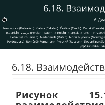
6.18. Взаимо
6. Ди
български (Bulgarian)
Català (Catalan)
Čeština (Czech)
Dansk (Danish)
(Spanish)
پارسی (Persian)
Suomi (Finnish)
Français (French)
Hrvatski
Lietuvis (Lithuanian)
Nederlands (Dutch)
Norsk Nynorsk (Norwegi
Portuguese)
Română (Romanian)
Pусский (Russian)
Slovenčina (Slo
український (Ukra
6.18. Взаимодейств
Рисунок 15.
взаимодействия