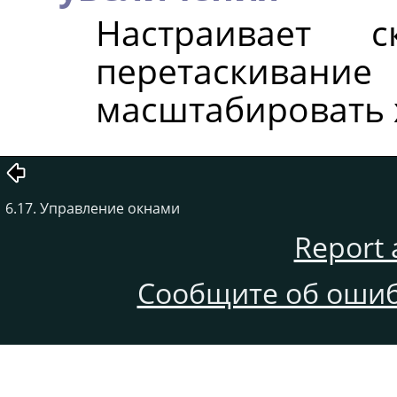
Настраивает с
перетаскив
масштабировать х
6.17. Управление окнами
Report 
Сообщите об ошиб