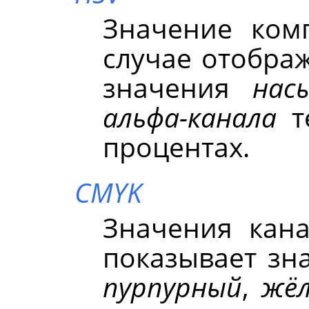
Значение ко
случае отобра
значения
нас
альфа-канала
те
процентах.
CMYK
Значения кан
показывает зн
пурпурный
,
жё