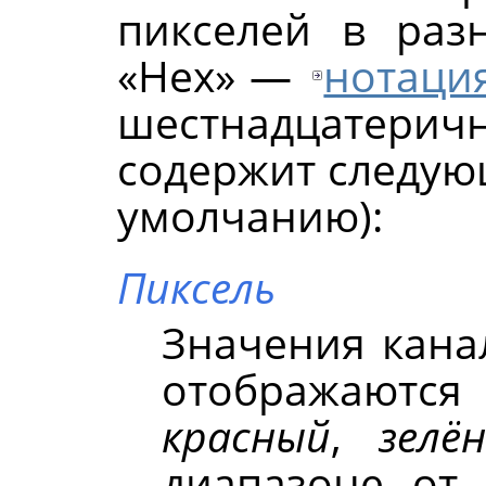
пикселей в раз
«
Hex
»
—
нотаци
шестнадцатер
содержит следую
умолчанию):
Пиксель
Значения кан
отображаютс
красный
,
зелё
диапазоне от