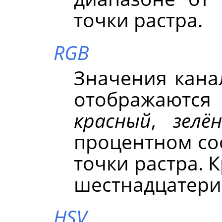
точки растра.
RGB
Значения кан
отображаютс
красный
,
зелё
процентном со
точки растра. 
шестнадцатери
HSV