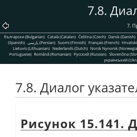
7.8. Диа
7. 
български (Bulgarian)
Català (Catalan)
Čeština (Czech)
Dansk (Danish)
(Spanish)
پارسی (Persian)
Suomi (Finnish)
Français (French)
Hrvatski
Lietuvis (Lithuanian)
Nederlands (Dutch)
Norsk Nynorsk (Norwegi
Portuguese)
Română (Romanian)
Pусский (Russian)
Slovenčina (Slo
український (Ukra
7.8. Диалог указате
Рисунок 15.141. 