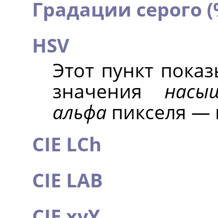
Градации серого (
HSV
Этот пункт пока
значения
насы
альфа
пикселя — 
CIE LCh
CIE LAB
CIE xyY