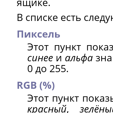
ящике.
В списке есть след
Пиксель
Этот пункт пок
синее
и
альфа
зна
0 до 255.
RGB (%)
Этот пункт показ
красный
,
зелёны