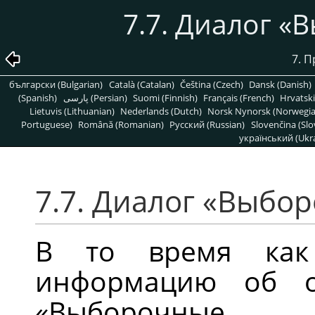
7.7. Диалог
«
В
7. 
български (Bulgarian)
Català (Catalan)
Čeština (Czech)
Dansk (Danish)
(Spanish)
پارسی (Persian)
Suomi (Finnish)
Français (French)
Hrvatski
Lietuvis (Lithuanian)
Nederlands (Dutch)
Norsk Nynorsk (Norwegi
Portuguese)
Română (Romanian)
Pусский (Russian)
Slovenčina (Slo
український (Ukra
7.7. Диалог
«
Выбор
В то время к
информацию об о
«
Выборочные т