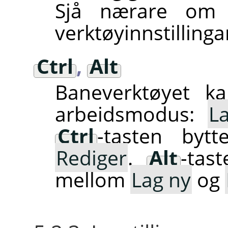
Sjå nærare om 
verktøyinnstillinga
Ctrl
,
Alt
Baneverktøyet ka
arbeidsmodus:
L
Ctrl
-tasten by
Rediger
.
Alt
-tast
mellom
Lag ny
og