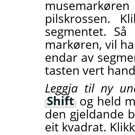
musemarkøren 
pilskrossen. K
segmentet. Så 
markøren, vil h
endar av segme
tasten vert han
Leggja til ny u
Shift
og held m
den gjeldande 
eit kvadrat. Klik