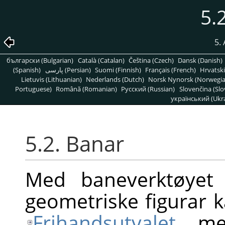
5.
5.
български (Bulgarian)
Català (Catalan)
Čeština (Czech)
Dansk (Danish)
(Spanish)
پارسی (Persian)
Suomi (Finnish)
Français (French)
Hrvatski
Lietuvis (Lithuanian)
Nederlands (Dutch)
Norsk Nynorsk (Norwegi
Portuguese)
Română (Romanian)
Pусский (Russian)
Slovenčina (Slo
український (Ukra
5.2. Banar
Med baneverktøyet
geometriske figurar kal
Frihandsutvalet
, me