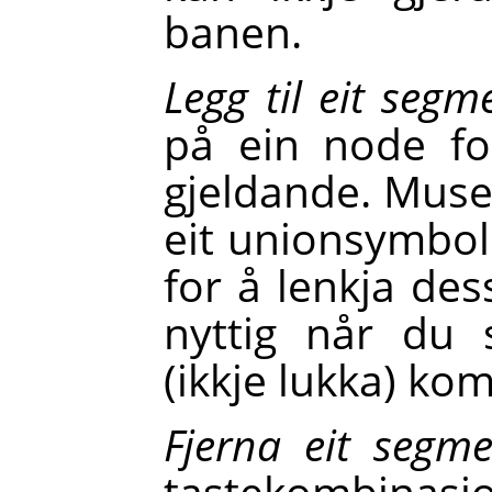
banen.
Legg til eit seg
på ein node fo
gjeldande. Musem
eit unionsymbol
for å lenkja de
nyttig når du 
(ikkje lukka) ko
Fjerna eit segm
tastekombinas