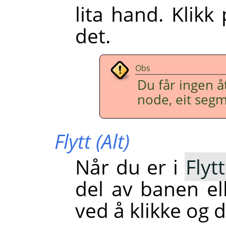
lita hand. Klikk
det.
Obs
Du får ingen å
node, eit segm
Flytt (Alt)
Når du er i
Fly
del av banen ell
ved å klikke og d