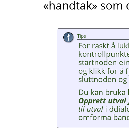
«handtak» som du
Tips
For raskt å luk
kontrollpunkte
startnoden ei
og klikk for å
sluttnoden og 
Du kan bruka
Opprett utval 
til utval
i ddial
omforma banen 