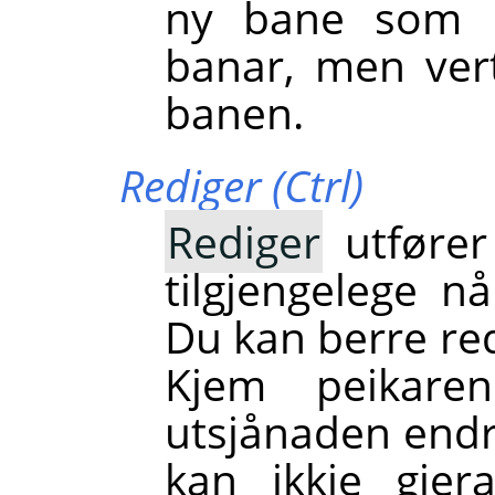
ny bane som ik
banar, men ver
banen.
Rediger (Ctrl)
Rediger
utfører
tilgjengelege n
Du kan berre red
Kjem peikare
utsjånaden endra
kan ikkje gje