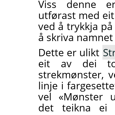
Viss denne er
utførast med ei
ved å trykkja på
å skriva namnet
Dette er ulikt
St
eit av dei to
strekmønster, v
linje i fargesett
vel «Mønster u
det teikna ei