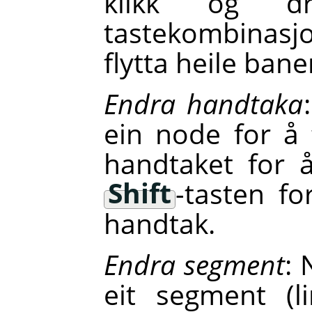
klikk og d
tastekombinas
flytta heile banen
Endra handtaka
ein node for å 
handtaket for 
Shift
-tasten f
handtak.
Endra segment
: 
eit segment (l