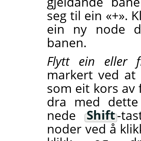
gjeldande bane
seg til ein «+». 
ein ny node d
banen.
Flytt ein eller 
markert ved at
som eit kors av f
dra med dette 
nede
Shift
-ta
noder ved å klik