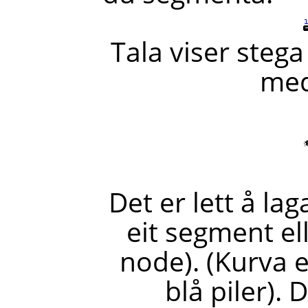
Tala viser stega
med
Det er lett å l
eit segment ell
node). (Kurva e
blå piler).