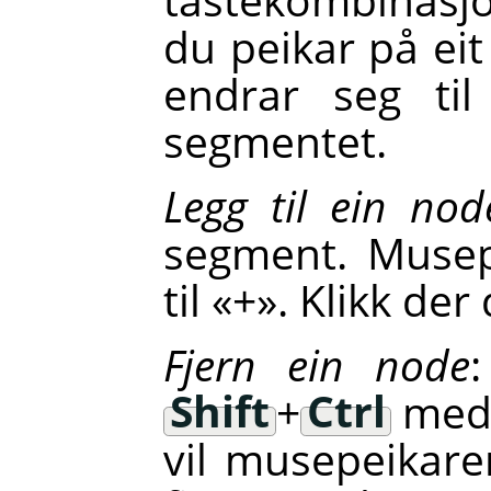
du peikar på e
endrar seg til
segmentet.
Legg til ein no
segment. Musep
til «+». Klikk de
Fjern ein node
Shift
+
Ctrl
meda
vil musepeikaren 