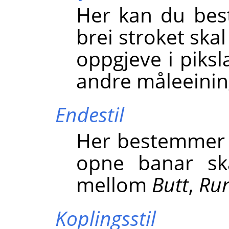
Her kan du bes
brei stroket ska
oppgjeve i piksl
andre måleeining
Endestil
Her bestemmer d
opne banar ska
mellom
Butt
,
Ru
Koplingsstil