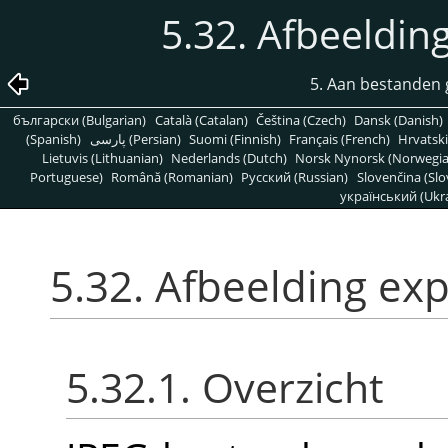
5.32. Afbeeldin
5. Aan bestanden 
български (Bulgarian)
Català (Catalan)
Čeština (Czech)
Dansk (Danish)
(Spanish)
پارسی (Persian)
Suomi (Finnish)
Français (French)
Hrvatski
Lietuvis (Lithuanian)
Nederlands (Dutch)
Norsk Nynorsk (Norwegi
Portuguese)
Română (Romanian)
Pусский (Russian)
Slovenčina (Slo
український (Ukra
5.32. Afbeelding exp
5.32.1. Overzicht