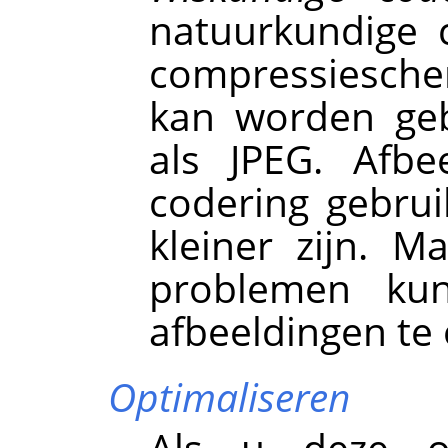
natuurkundige c
compressiesch
kan worden geb
als JPEG. Afbe
codering gebru
kleiner zijn. 
problemen ku
afbeeldingen te
Optimaliseren
Als u deze op