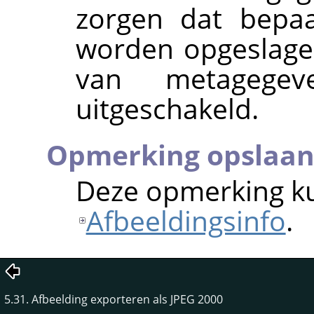
zorgen dat bepaa
worden opgeslagen
van metagege
uitgeschakeld.
Opmerking opslaa
Deze opmerking ku
Afbeeldingsinfo
.
5.31. Afbeelding exporteren als JPEG 2000