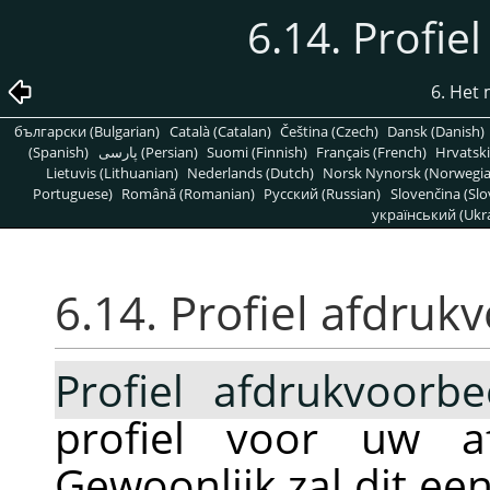
6.14. Profie
6. Het
български (Bulgarian)
Català (Catalan)
Čeština (Czech)
Dansk (Danish)
(Spanish)
پارسی (Persian)
Suomi (Finnish)
Français (French)
Hrvatski
Lietuvis (Lithuanian)
Nederlands (Dutch)
Norsk Nynorsk (Norwegi
Portuguese)
Română (Romanian)
Pусский (Russian)
Slovenčina (Slo
український (Ukra
6.14. Profiel afdruk
Profiel afdrukvoorbe
profiel voor uw af
Gewoonlijk zal dit een