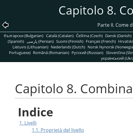
Capitolo 8. 
Parte II. Come 
български (Bulgarian)
Català (Catalan)
Čeština (Czech)
Dansk (Danish)
(Spanish)
پارسی (Persian)
Suomi (Finnish)
Français (French)
Hrvatski
Lietuvis (Lithuanian)
Nederlands (Dutch)
Norsk Nynorsk (Norwegi
Portuguese)
Română (Romanian)
Pусский (Russian)
Slovenčina (Slo
український (Ukra
Capitolo 8. Combin
Indice
1. Livelli
1.1. Proprietà del livello