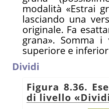
modalità
«
Estrai g
lasciando una vers
originale. Fa esat
grana
»
. Somma i va
superiore e inferior
Dividi
Figura 8.36. Es
di livello
«
Divid