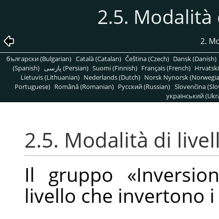
2.5. Modalità 
2. Mo
български (Bulgarian)
Català (Catalan)
Čeština (Czech)
Dansk (Danish)
(Spanish)
پارسی (Persian)
Suomi (Finnish)
Français (French)
Hrvatski
Lietuvis (Lithuanian)
Nederlands (Dutch)
Norsk Nynorsk (Norwegi
Portuguese)
Română (Romanian)
Pусский (Russian)
Slovenčina (Slo
український (Ukra
2.5. Modalità di livel
Il gruppo
«
Inversio
livello che invertono i