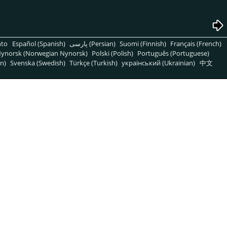
nto
Español (Spanish)
پارسی (Persian)
Suomi (Finnish)
Français (French)
ynorsk (Norwegian Nynorsk)
Polski (Polish)
Português (Portuguese)
n)
Svenska (Swedish)
Türkçe (Turkish)
український (Ukrainian)
中文