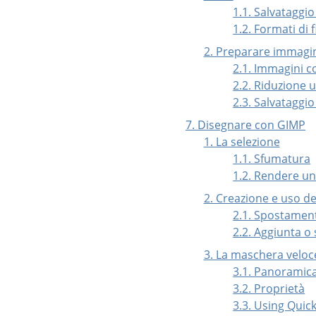
1.1. Salvataggi
1.2. Formati di f
2. Preparare immagin
2.1. Immagini c
2.2. Riduzione u
2.3. Salvataggi
7. Disegnare con GIMP
1. La selezione
1.1. Sfumatura
1.2. Rendere un
2. Creazione e uso del
2.1. Spostamen
2.2. Aggiunta o 
3. La maschera veloc
3.1. Panoramic
3.2. Proprietà
3.3. Using Qui