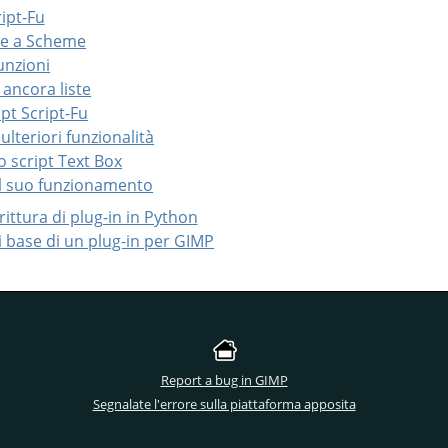
ript-Fu
ne a Scheme
funzioni
e ancora liste
ipt Script-Fu
 ulteriori funzionalità
o script Text Box
 il suo funzionamento
crittura di plug-in in Python
ti base di un plug-in per GIMP
Report a bug in GIMP
Segnalate l'errore sulla piattaforma apposita