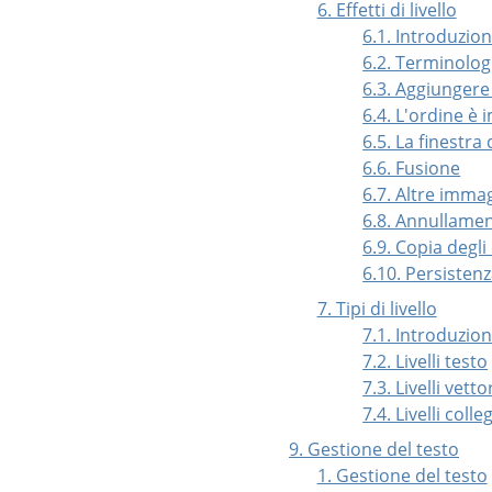
6. Effetti di livello
6.1. Introduzio
6.2. Terminolog
6.3. Aggiungere 
6.4. L'ordine è
6.5. La finestra d
6.6. Fusione
6.7. Altre immag
6.8. Annullament
6.9. Copia degli e
6.10. Persistenza
7. Tipi di livello
7.1. Introduzio
7.2. Livelli testo
7.3. Livelli vettor
7.4. Livelli colle
9. Gestione del testo
1. Gestione del testo