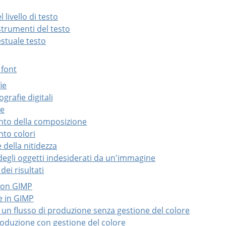
 livello di testo
 strumenti del testo
stuale testo
 font
ie
ografie digitali
ne
nto della composizione
nto colori
 della nitidezza
degli oggetti indesiderati da un'immagine
dei risultati
 con GIMP
e in GIMP
i un flusso di produzione senza gestione del colore
produzione con gestione del colore