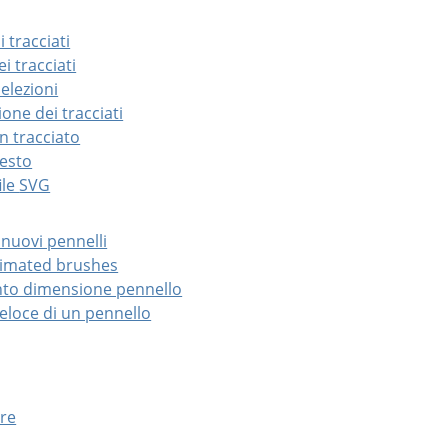
i tracciati
i tracciati
selezioni
one dei tracciati
n tracciato
testo
ile
SVG
 nuovi pennelli
animated brushes
to dimensione pennello
veloce di un pennello
ore