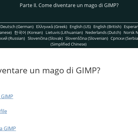
Parte II. Come diventare un mago di
GIMP
?
Deutsch (German)
Ελληνικά (Greek)
English (US)
English (British)
Espera
anese)
한국어 (Korean)
Lietuvis (Lithuanian)
Nederlands (Dutch)
Norsk N
кий (Russian)
Slovenčina (Slovak)
Slovenščina (Slovenian)
Српски (Serbia
(Simplified Chinese)
iventare un mago di
GIMP
?
n GIMP
file
da GIMP