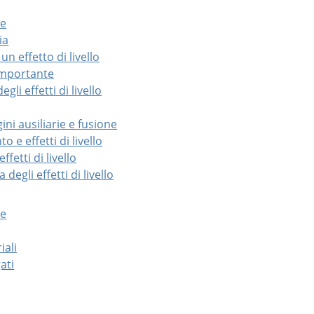
ne
ia
un effetto di livello
 importante
egli effetti di livello
ini ausiliarie e fusione
o e effetti di livello
ffetti di livello
 degli effetti di livello
ne
iali
gati