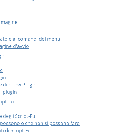
immagine
ciatoie ai comandi dei menu
agine d'avvio
gin
ne
gin
ne di nuovi Plugin
ei plugin
ript-Fu
e degli Script-Fu
i possono e che non si possono fare
nti di Script-Fu