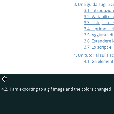
3. Una guida sugli Sc
3.1. Introduzio
3.2. Variabili e 
3.3. Liste, liste 
3.4. Il primo scr
3.5. Aggiunta di
3.6. Estendere l
3.7. Lo script e
4. Un tutorial sulla s
4.1. Gli elemen
4.2. I am exporting to a gif image and the colors changed