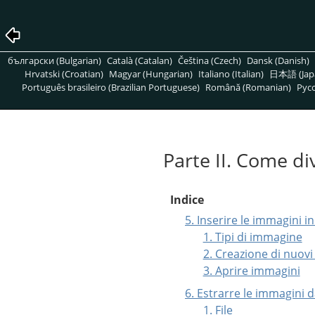
български (Bulgarian)
Català (Catalan)
Čeština (Czech)
Dansk (Danish)
Hrvatski (Croatian)
Magyar (Hungarian)
Italiano (Italian)
日本語 (Jap
Português brasileiro (Brazilian Portuguese)
Română (Romanian)
Pусс
Parte II. Come d
Indice
5. Inserire le immagini i
1. Tipi di immagine
2. Creazione di nuovi 
3. Aprire immagini
6. Estrarre le immagini 
1. File