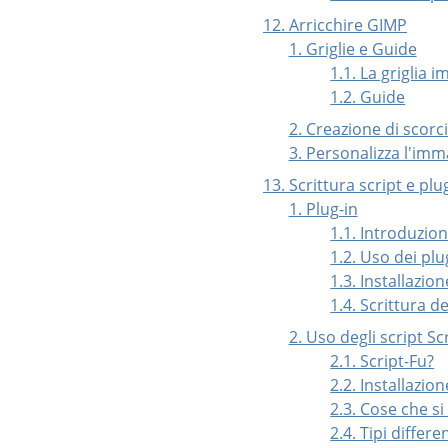
12. Arricchire GIMP
1. Griglie e Guide
1.1. La griglia 
1.2. Guide
2. Creazione di scor
3. Personalizza l'imm
13. Scrittura script e plu
1. Plug-in
1.1. Introduzio
1.2. Uso dei plu
1.3. Installazio
1.4. Scrittura d
2. Uso degli script Sc
2.1. Script-Fu?
2.2. Installazion
2.3. Cose che s
2.4. Tipi differe