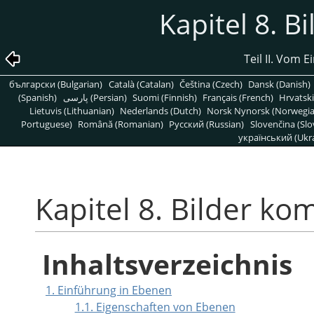
Kapitel 8. B
Teil II. Vom 
български (Bulgarian)
Català (Catalan)
Čeština (Czech)
Dansk (Danish)
(Spanish)
پارسی (Persian)
Suomi (Finnish)
Français (French)
Hrvatski
Lietuvis (Lithuanian)
Nederlands (Dutch)
Norsk Nynorsk (Norwegi
Portuguese)
Română (Romanian)
Pусский (Russian)
Slovenčina (Slo
український (Ukra
Kapitel 8. Bilder ko
Inhaltsverzeichnis
1. Einführung in Ebenen
1.1. Eigenschaften von Ebenen