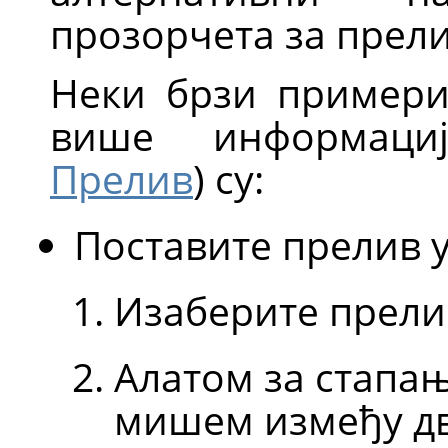
прозорчета за прели
Неки брзи примери
више информаци
Прелив
) су:
Поставите прелив у
Изаберите прели
Алатом за стапа
мишем између дв