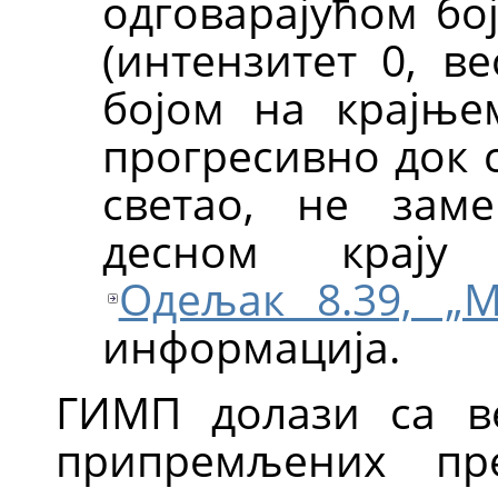
одговарајућом бо
(интензитет 0, в
бојом на крајње
прогресивно док с
светао, не зам
десном крају 
Одељак 8.39, „
информација.
ГИМП
долази са в
припремљених пр