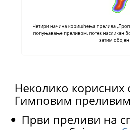
Четири начина коришћења прелива „Троп
попуњавање преливом, потез насликан бој
затим обоје
Неколико корисних с
Гимповим преливим
Први преливи на сп