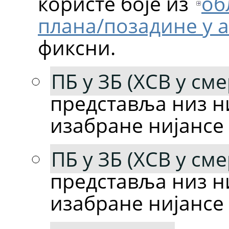
користе боје из
об
плана/позадине у 
фиксни.
ПБ у ЗБ (ХСВ у см
представља низ ни
изабране нијансе 
ПБ у ЗБ (ХСВ у сме
представља низ ни
изабране нијансе 