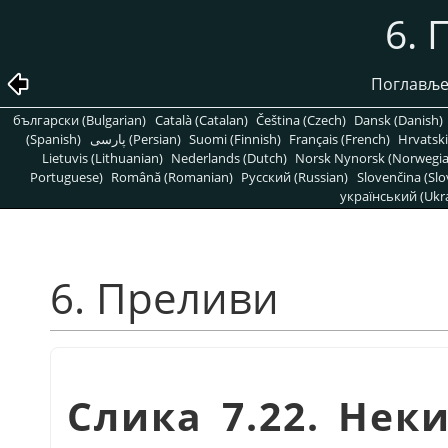
6. 
Поглавље
български (Bulgarian)
Català (Catalan)
Čeština (Czech)
Dansk (Danish)
(Spanish)
پارسی (Persian)
Suomi (Finnish)
Français (French)
Hrvatski
Lietuvis (Lithuanian)
Nederlands (Dutch)
Norsk Nynorsk (Norwegi
Portuguese)
Română (Romanian)
Pусский (Russian)
Slovenčina (Slo
український (Ukra
6. Преливи
Слика 7.22. Не