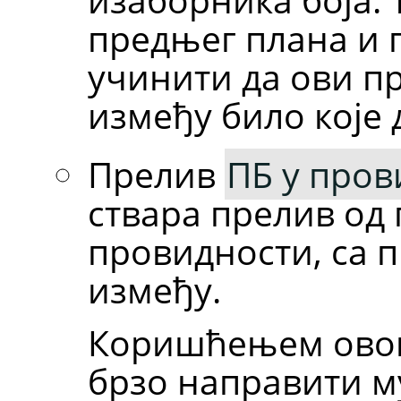
предњег плана и 
учинити да ови п
између било које д
Прелив
ПБ у пров
ствара прелив од 
провидности, са 
између.
Коришћењем овог
брзо направити м