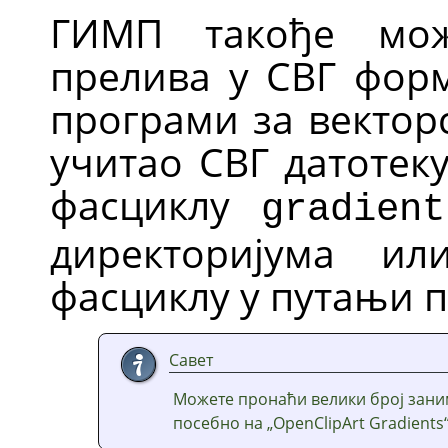
ГИМП
такође мож
прелива у СВГ форм
програми за вектор
учитао СВГ датотеку
фасциклу
gradient
директоријума и
фасциклу у путањи п
Савет
Можете пронаћи велики број зани
посебно на „OpenClipArt Gradients