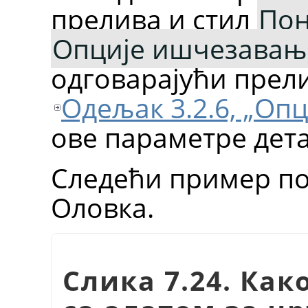
прелива и стил
По
Опције ишчезавањ
одговарајући прел
Одељак 3.2.6, „Оп
ове параметре дет
Следећи пример пок
Оловка.
Слика 7.24. Ка