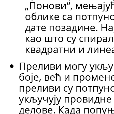
„
Понови
“
, мењају
облике са потпу
дате позадине. Н
као што су спирал
квадратни и лине
Преливи могу укљу
боје, већ и промен
преливи су потпун
укључују провидне
делове. Када попуњ