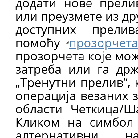
додати нове прели
или преузмете из др
доступних прели
помоћу
прозорчета
прозорчета које мо
затреба или га држ
„Тренутни прелив“, 
операција везаних з
области Четкица/Ш
Кликом на симбол 
алтернативни 