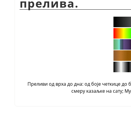
прелива.
Преливи од врха до дна: од боје четкице до 
смеру казаљке на сату; М