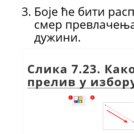
Боје ће бити ра
смер превлачења
дужини.
Слика 7.23. Как
прелив у избор