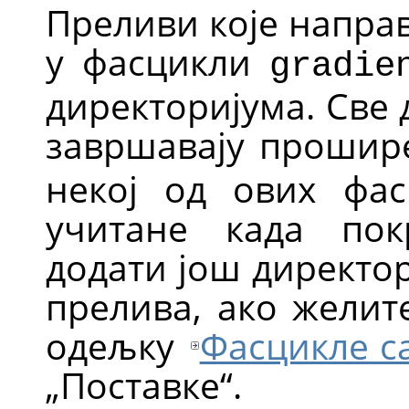
Преливи које направ
у фасцикли
gradie
директоријума. Све 
завршавају проши
некој од ових фас
учитане када по
додати још директо
прелива, ако желит
одељку
Фасцикле с
„Поставке“.