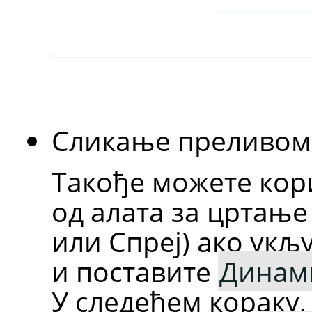
Сликање преливом
Такође можете кор
од алата за цртање
или Спреј) ако укљ
и поставите
Динам
У следећем кораку,