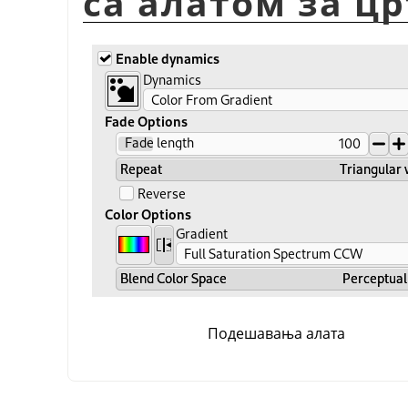
са алатом за ц
Подешавања алата