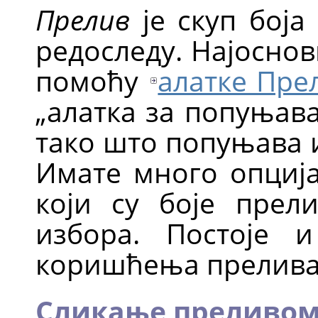
Прелив
је скуп боја
редоследу. Најоснов
помоћу
алатке Пре
„
алатка за попуњав
тако што попуњава 
Имате много опција
који су боје прел
избора. Постоје 
коришћења прелива,
Сликање преливо