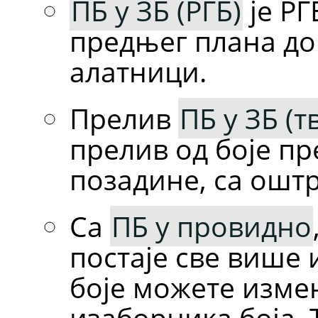
ПБ у ЗБ (РГБ)
је РГ
предњег плана до
алатници.
Прелив
ПБ у ЗБ (т
прелив од боје пр
позадине, са ошт
Са
ПБ у провидно
постаје све више
боје можете изм
изаборника боја.