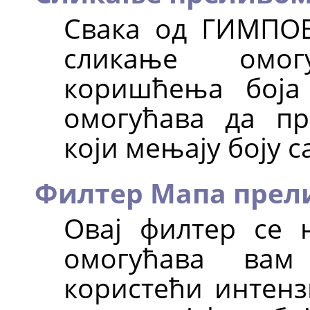
Свака од
ГИМПО
сликање омо
коришћења боја
омогућава да пр
који мењају боју с
Филтер Мапа прел
Овај филтер се 
омогућава в
користећи интензи