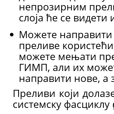
непрозирним прели
слоја ће се видети 
Можете направити
преливе користећ
можете мењати пре
ГИМП
, али их мож
направити нове, а 
Преливи који долаз
системску фасциклу