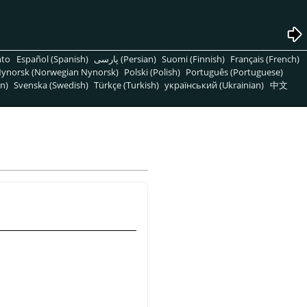
nto
Español (Spanish)
پارسی (Persian)
Suomi (Finnish)
Français (French)
ynorsk (Norwegian Nynorsk)
Polski (Polish)
Português (Portuguese)
n)
Svenska (Swedish)
Türkçe (Turkish)
український (Ukrainian)
中文