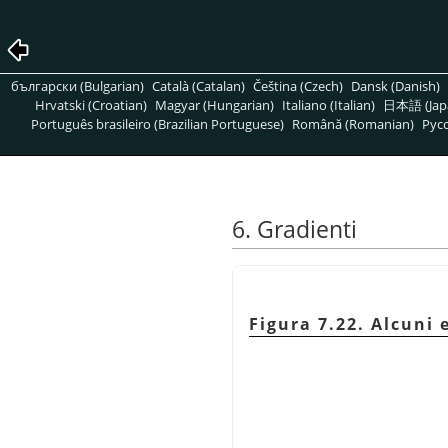
български (Bulgarian)
Català (Catalan)
Čeština (Czech)
Dansk (Danish)
Hrvatski (Croatian)
Magyar (Hungarian)
Italiano (Italian)
日本語 (Jap
Português brasileiro (Brazilian Portuguese)
Română (Romanian)
Pусс
6. Gradienti
Figura 7.22. Alcuni 