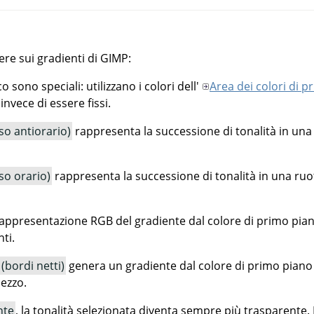
pere sui gradienti di
GIMP
:
o sono speciali: utilizzano i colori dell'
Area dei colori di 
 invece di essere fissi.
so antiorario)
rappresenta la successione di tonalità in una r
so orario)
rappresenta la successione di tonalità in una ruota
rappresentazione RGB del gradiente dal colore di primo pian
ti.
 (bordi netti)
genera un gradiente dal colore di primo piano 
mezzo.
nte
, la tonalità selezionata diventa sempre più trasparente.