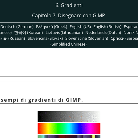
6. Gradienti
Capitolo 7. Disegnare con GIMP
Deutsch (German)
Ελληνικά (Greek)
English (US)
English (British)
Espera
anese)
한국어 (Korean)
Lietuvis (Lithuanian)
Nederlands (Dutch)
Norsk N
кий (Russian)
Slovenčina (Slovak)
Slovenščina (Slovenian)
Српски (Serbia
(Simplified Chinese)
esempi di gradienti di GIMP.