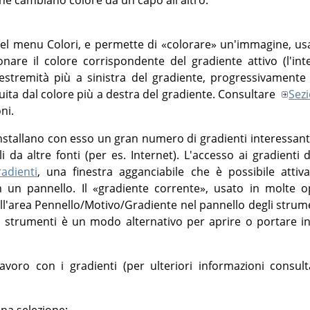
 nel menu Colori, e permette di
«
colorare
»
un'immagine, usan
nare il colore corrispondente del gradiente attivo (l'int
l'estremità più a sinistra del gradiente, progressivamente 
tuita dal colore più a destra del gradiente. Consultare
Sez
ni.
 installano con esso un gran numero di gradienti interessant
i da altre fonti (per es. Internet). L'accesso ai gradienti 
radienti
, una finestra agganciabile che è possibile atti
 un pannello. Il
«
gradiente corrente
»
, usato in molte o
ll'area Pennello/Motivo/Gradiente nel pannello degli strumen
i strumenti è un modo alternativo per aprire o portare in
avoro con i gradienti (per ulteriori informazioni consul
na selezione: