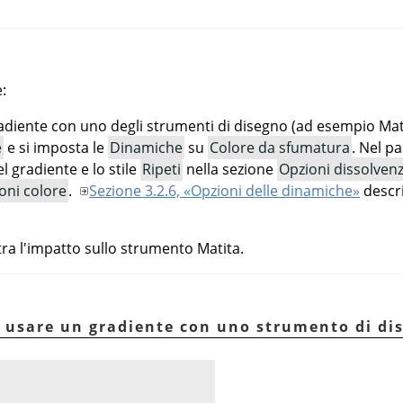
:
adiente con uno degli strumenti di disegno (ad esempio Mati
e
e si imposta le
Dinamiche
su
Colore da sfumatura
. Nel p
l gradiente e lo stile
Ripeti
nella sezione
Opzioni dissolven
oni colore
.
Sezione 3.2.6, «Opzioni delle dinamiche»
descri
a l'impatto sullo strumento Matita.
e usare un gradiente con uno strumento di di