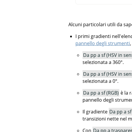
Alcuni particolari utili da sa
I primi gradienti nell'elenc
pannello degli strumenti
,
Da pp a sf (HSV in sen
selezionata a 360°.
Da pp a sf (HSV in sen
selezionata a 0°.
Da pp a sf (RGB)
è la 
pannello degli strumen
Il gradiente
Da pp a sf
transizioni nette nel 
Con
Da pp a traspare