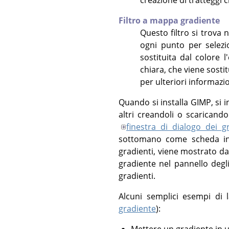
Filtro a mappa gradiente
Questo filtro si trova
ogni punto per selezio
sostituita dal colore 
chiara, che viene sosti
per ulteriori informazio
Quando si installa
GIMP
, si
altri creandoli o scaricandol
finestra di dialogo dei g
sottomano come scheda in
gradienti, viene mostrato da
gradiente nel pannello degl
gradienti.
Alcuni semplici esempi di l
gradiente
):
Mettere un gradiente in u