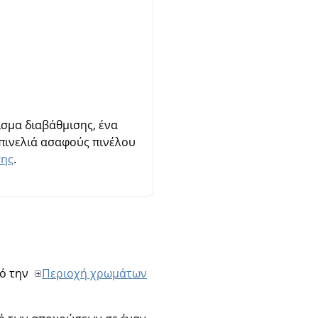
σμα διαβάθμισης, ένα
πινελιά ασαφούς πινέλου
σης
.
πό την
Περιοχή χρωμάτων