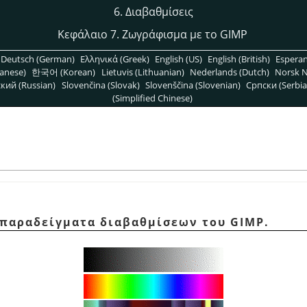
6. Διαβαθμίσεις
Κεφάλαιο 7. Ζωγράφισμα με το GIMP
Deutsch (German)
Ελληνικά (Greek)
English (US)
English (British)
Espera
anese)
한국어 (Korean)
Lietuvis (Lithuanian)
Nederlands (Dutch)
Norsk N
кий (Russian)
Slovenčina (Slovak)
Slovenščina (Slovenian)
Српски (Serbia
(Simplified Chinese)
 παραδείγματα διαβαθμίσεων του GIMP.