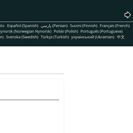
nto
Español (Spanish)
پارسی (Persian)
Suomi (Finnish)
Français (French)
ynorsk (Norwegian Nynorsk)
Polski (Polish)
Português (Portuguese)
n)
Svenska (Swedish)
Türkçe (Turkish)
український (Ukrainian)
中文