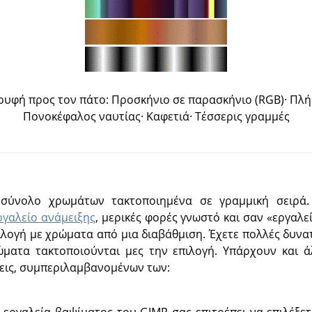
ορυφή προς τον πάτο: Προσκήνιο σε παρασκήνιο (RGB)· Πλ
Πονοκέφαλος ναυτίας· Καφετιά· Τέσσερις γραμμές
σύνολο χρωμάτων τακτοποιημένα σε γραμμική σειρά
ργαλείο ανάμειξης
, μερικές φορές γνωστό και σαν
«
εργαλε
ιλογή με χρώματα από μια διαβάθμιση. Έχετε πολλές δυνατ
ματα τακτοποιούνται μες την επιλογή. Υπάρχουν και άλ
εις, συμπεριλαμβανομένων των:
ά εργαλεία βαψίματος του
GIMP
σας επιτρέπει να επιλέξ