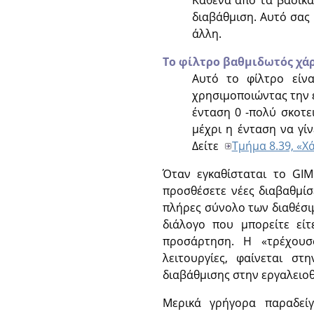
διαβάθμιση. Αυτό σας
άλλη.
Το φίλτρο βαθμιδωτός χά
Αυτό το φίλτρο είν
χρησιμοποιώντας την 
ένταση 0 -πολύ σκοτε
μέχρι η ένταση να γίν
Δείτε
Τμήμα 8.39, «Χ
Όταν εγκαθίσταται το
GIM
προσθέσετε νέες διαβαθμίσ
πλήρες σύνολο των διαθέσ
διάλογο που μπορείτε είτ
προσάρτηση. Η
«
τρέχουσ
λειτουργίες, φαίνεται στ
διαβάθμισης στην εργαλειοθ
Μερικά γρήγορα παραδείγ