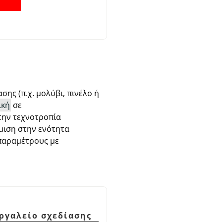
ης (π.χ. μολύβι, πινέλο ή
ική
σε
 την τεχνοτροπία
θμιση στην ενότητα
 παραμέτρους με
εργαλείο σχεδίασης