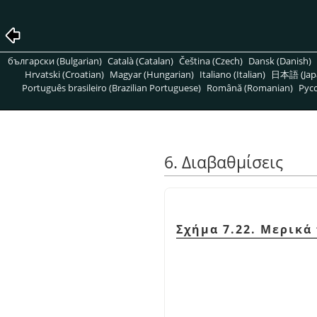
български (Bulgarian)
Català (Catalan)
Čeština (Czech)
Dansk (Danish)
Hrvatski (Croatian)
Magyar (Hungarian)
Italiano (Italian)
日本語 (Jap
Português brasileiro (Brazilian Portuguese)
Română (Romanian)
Pусс
6. Διαβαθμίσεις
Σχήμα 7.22. Μερικά